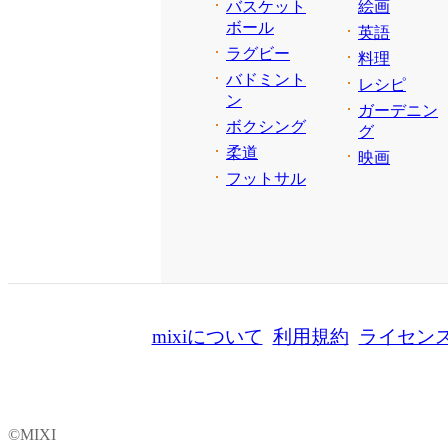
バスケット
絵画
ボール
英語
ラグビー
料理
バドミント
レシピ
ン
ガーデニン
ボクシング
グ
柔道
映画
フットサル
mixiについて
利用規約
ライセン
©MIXI