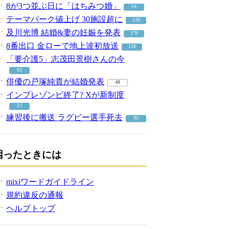
8が3つ並ぶ日に「はちみつ婚」
54
テーマパーク値上げ 30施設超に
128
及川光博 結婚&妻の妊娠を発表
179
8番出口 金ローで地上波初放送
128
「要介護5」志茂田景樹さんの今
83
俳優の戸塚純貴が結婚発表
48
インプレゾンビ終了? Xが新制度
57
練習後に搬送 ラグビー選手死去
90
困ったときには
mixiワードガイドライン
規約違反の通報
ヘルプトップ