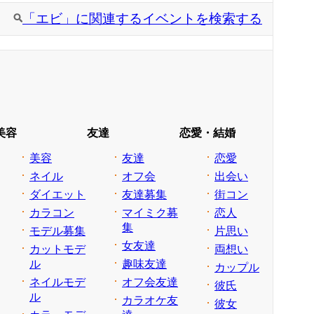
「エビ」に関連するイベントを検索する
美容
友達
恋愛・結婚
美容
友達
恋愛
ネイル
オフ会
出会い
ダイエット
友達募集
街コン
カラコン
マイミク募
恋人
集
モデル募集
片思い
女友達
カットモデ
両想い
ル
趣味友達
カップル
ネイルモデ
オフ会友達
彼氏
ル
カラオケ友
彼女