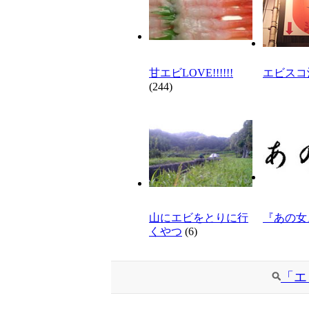
甘エビLOVE!!!!!!
エビスコ
(244)
山にエビをとりに行
『あの女
くやつ
(6)
「エ