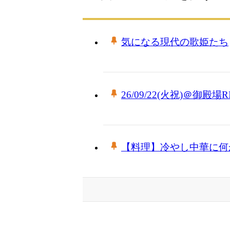
気になる現代の歌姫たち
26/09/22(火祝)＠御
【料理】冷やし中華に何