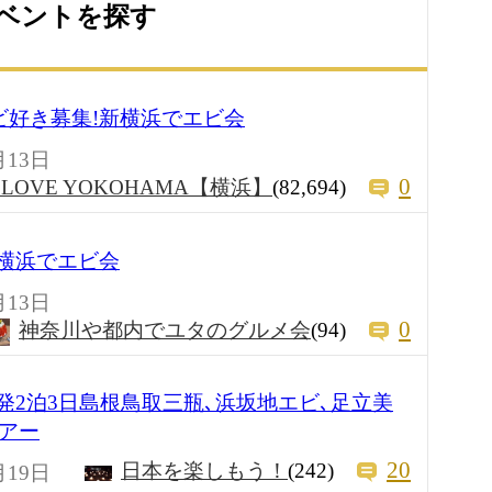
ベントを探す
ビ好き募集!新横浜でエビ会
月13日
0
I LOVE YOKOHAMA【横浜】
(82,694)
新横浜でエビ会
月13日
0
神奈川や都内でユタのグルメ会
(94)
日前夜発2泊3日島根鳥取三瓶､浜坂地エビ､足立美
ツアー
20
日本を楽しもう！
(242)
月19日