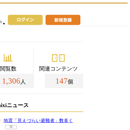
へ
閲覧数
関連コンテンツ
1,306
147
人
個
mixiニュース
地震「見えづらい避難者」数多く
32