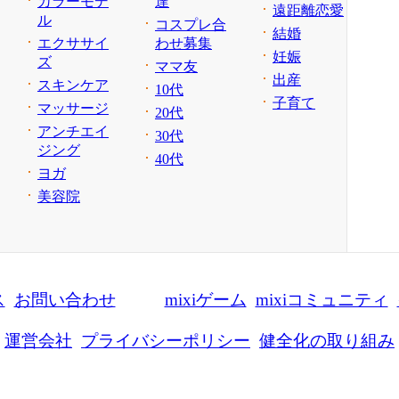
カラーモデ
達
遠距離恋愛
ル
コスプレ合
結婚
エクササイ
わせ募集
妊娠
ズ
ママ友
出産
スキンケア
10代
子育て
マッサージ
20代
アンチエイ
30代
ジング
40代
ヨガ
美容院
ス
お問い合わせ
mixiゲーム
mixiコミュニティ
運営会社
プライバシーポリシー
健全化の取り組み