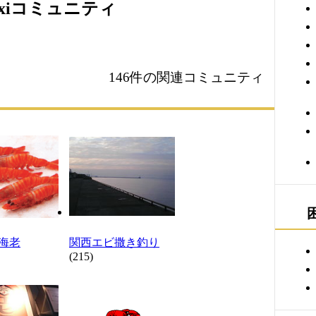
xiコミュニティ
146件の関連コミュニティ
海老
関西エビ撒き釣り
(215)