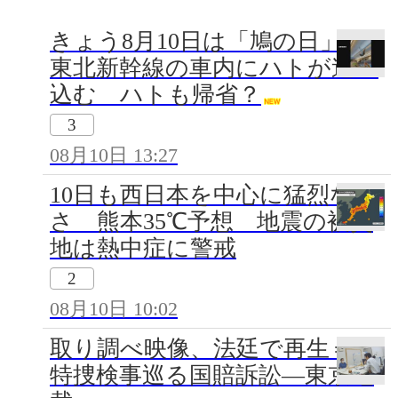
きょう8月10日は「鳩の日」
東北新幹線の車内にハトが迷い
込む ハトも帰省？
3
08月10日 13:27
10日も西日本を中心に猛烈な暑
さ 熊本35℃予想 地震の被災
地は熱中症に警戒
2
08月10日 10:02
取り調べ映像、法廷で再生＝元
特捜検事巡る国賠訴訟―東京地