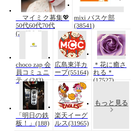
マイミク募集💖
mixi バスケ部
50代60代70代
(38541)
(2283)
choco zap 会
広島東洋カ
＊花に癒さ
員コミュニ
ープ(55164)
れる＊
ティ(243)
(17527)
もっと見る
「明日の鉄
楽天イーグ
板！」(188)
ルス(31965)