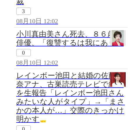
裁
3
08月10日 12:02
小川真由美さん死去、８６歳＝
俳優、「復讐するは我にあり」
0
08月10日 12:02
レインボー池田と結婚の佐藤佳
奈アナ、古巣読売テレビで結婚
を生報告「レインボー池田さん
みたいな人がタイプ」→「まさ
かの本人が…」交際のきっかけ
明かす
0