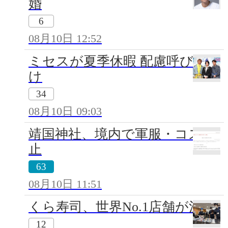
婚
6
08月10日 12:52
ミセスが夏季休暇 配慮呼びか
け
34
08月10日 09:03
靖国神社、境内で軍服・コス禁
止
63
08月10日 11:51
くら寿司、世界No.1店舗が決定
12