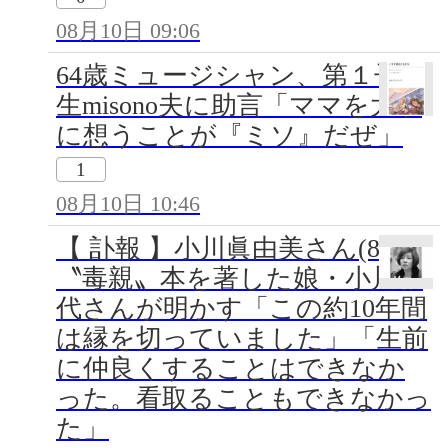
08月10日 09:06
64歳ミュージシャン、第１子誕
生misono夫に助言「ママを大事
に想うことが『ミソ』だぜ」
1
08月10日 10:46
【 訃報 】小川眞由美さん(86)
〝毒親〟本を著した娘・小川雅
代さんが明かす「この約10年間
は縁を切っていました」「生前
に仲良くすることはできなか
った。看取ることもできなかっ
た」