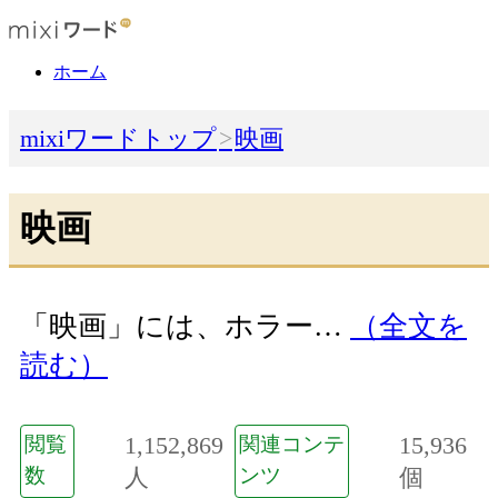
ホーム
mixiワードトップ
映画
映画
「映画」には、ホラー…
（全文を
読む）
1,152,869
15,936
閲覧
関連コンテ
数
人
ンツ
個