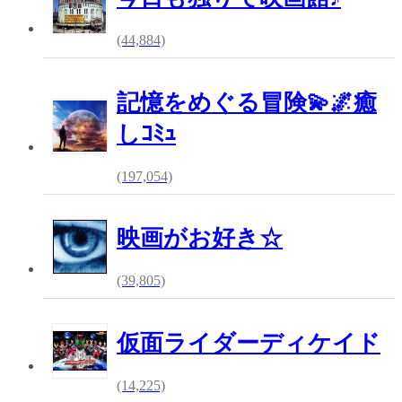
(44,884)
記憶をめぐる冒険💫🌌癒
しｺﾐｭ
(197,054)
映画がお好き☆
(39,805)
仮面ライダーディケイド
(14,225)