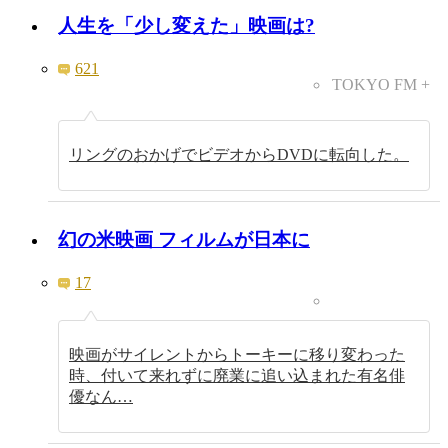
人生を「少し変えた」映画は?
621
TOKYO FM +
リングのおかげでビデオからDVDに転向した。
幻の米映画 フィルムが日本に
17
映画がサイレントからトーキーに移り変わった
時、付いて来れずに廃業に追い込まれた有名俳
優なん…