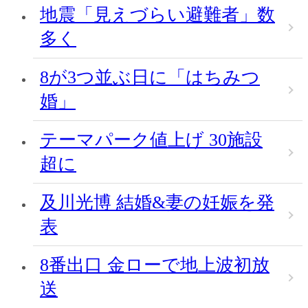
地震「見えづらい避難者」数
多く
8が3つ並ぶ日に「はちみつ
婚」
テーマパーク値上げ 30施設
超に
及川光博 結婚&妻の妊娠を発
表
8番出口 金ローで地上波初放
送