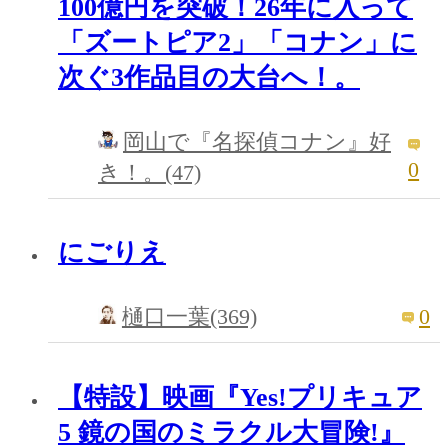
100億円を突破！26年に入って
「ズートピア2」「コナン」に
次ぐ3作品目の大台へ！。
岡山で『名探偵コナン』好
0
き！。(47)
にごりえ
0
樋口一葉(369)
【特設】映画『Yes!プリキュア
5 鏡の国のミラクル大冒険!』