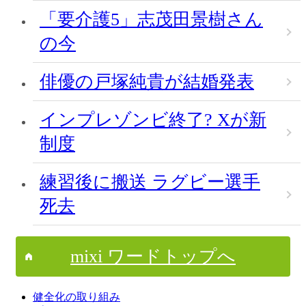
「要介護5」志茂田景樹さん
の今
俳優の戸塚純貴が結婚発表
インプレゾンビ終了? Xが新
制度
練習後に搬送 ラグビー選手
死去
mixi ワードトップへ
健全化の取り組み