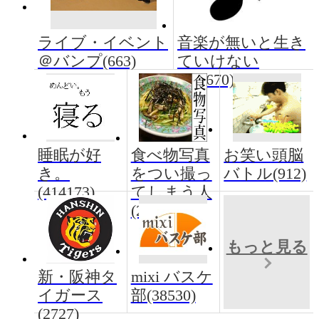
ライブ・イベント
音楽が無いと生き
＠バンプ(663)
ていけない
(196670)
睡眠が好
食べ物写真
お笑い頭脳
き。
をつい撮っ
バトル(912)
(414173)
てしまう人
(20251)
もっと見る
新・阪神タ
mixi バスケ
イガース
部(38530)
(2727)