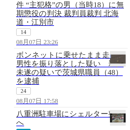
件 “主犯格”の男（当時18）に無
期懲役の判決 裁判員裁判 北海
道・江別市
14
08月07日 23:26
ボンネットに乗せたまま走行し
男性を振り落とした疑い 殺人
未遂の疑いで茨城県職員（48）
を逮捕
24
08月07日 17:58
八重洲駐車場にシェルター整備
へ