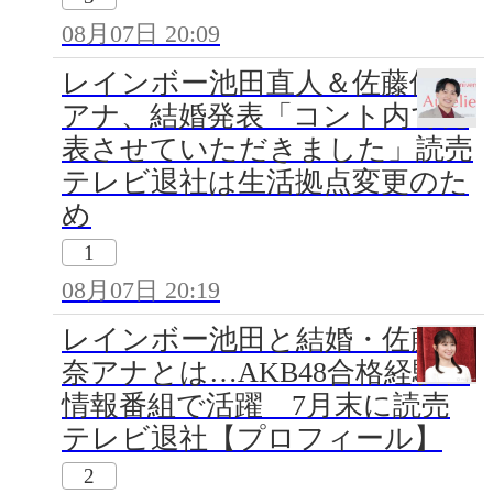
08月07日 20:09
レインボー池田直人＆佐藤佳奈
アナ、結婚発表「コント内で発
表させていただきました」読売
テレビ退社は生活拠点変更のた
め
1
08月07日 20:19
レインボー池田と結婚・佐藤佳
奈アナとは…AKB48合格経験、
情報番組で活躍 7月末に読売
テレビ退社【プロフィール】
2