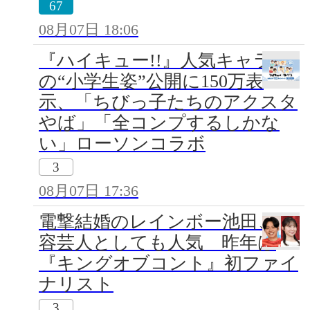
67
08月07日 18:06
『ハイキュー!!』人気キャラ
の“小学生姿”公開に150万表
示、「ちびっ子たちのアクスタ
やば」「全コンプするしかな
い」ローソンコラボ
3
08月07日 17:36
電撃結婚のレインボー池田、美
容芸人としても人気 昨年は
『キングオブコント』初ファイ
ナリスト
3