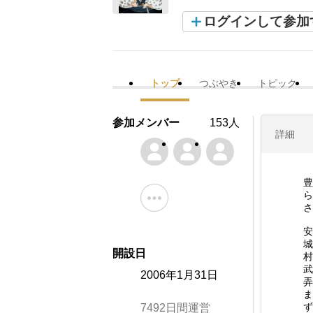
ログインして参加
トップ
つぶやき
トピック
参加メンバー
153人
詳細
豊
ら
さ
安
城
開設日
村
武
2006年1月31日
弄
ま
ず
7492日間運営