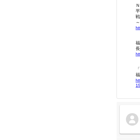
Ｎ
平
戦
～
ht
福
長
ht
「
福
ht
15