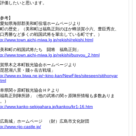
評価したいと思います。
参考】
愛知県海部郡美和町役場ホームページより
町の歴史」（美和町は福島正則のほか蜂須賀小六、豊臣秀次、
口秀勝など多くの戦国武将を輩出している町です。）
tp://
www.tow
n.aichi
-miwa.l
g.jp/re
kishi/r
ekishi.
html
美和町の戦国武将たち 闘将 福島正則」
tp://
www.tow
n.aichi
-miwa.l
g.jp/re
kishi/b
usyou_2
.html
賀県木之本町観光協会ホームページより
琵琶湖八景・賤ヶ岳古戦場」
tp://
www.ex.
biwa.ne
.jp/~ki
no-kan/
NewFile
s/sites
een/sit
ihonyar
html
阜県関ヶ原町観光協会ＨＰより
福島正則陣所跡」（他の武将の関ヶ原陣所情報も多数ありま
。）
tp://
www.kan
ko-seki
gahara.
jp/kank
ou/kr1-
16.htm
広島城」ホームページ （財）広島市文化財団
tp://
www.rij
o-castl
e.jp/