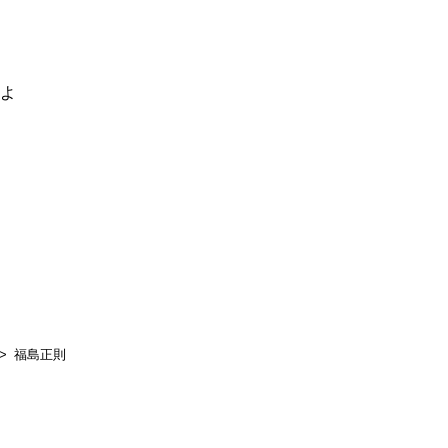
るよ
福島正則