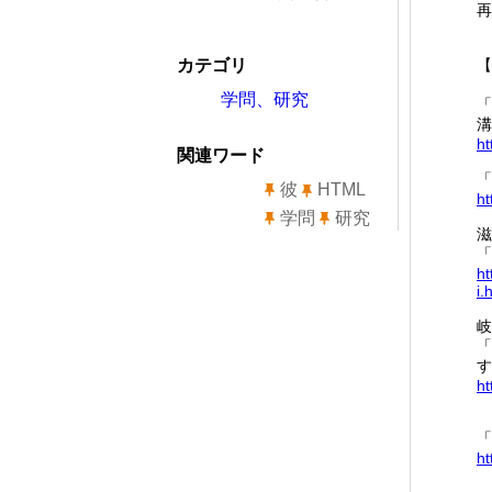
再
カテゴリ
【
学問、研究
「
溝
ht
関連ワード
「
彼
HTML
ht
学問
研究
滋
「
ht
i.
岐
「
す
ht
「
ht