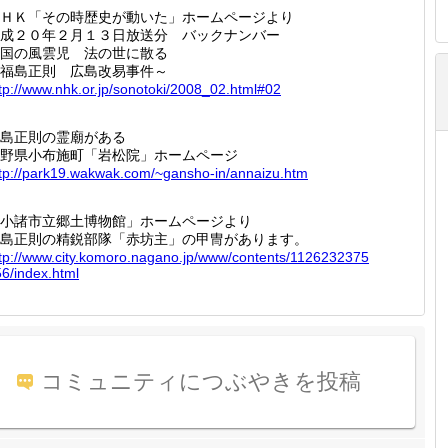
ＨＫ「その時歴史が動いた」ホームページより
成２０年２月１３日放送分 バックナンバー
国の風雲児 法の世に散る
福島正則 広島改易事件～
tp://
www.nhk
.or.jp/
sonotok
i/2008_
02.html
#02
島正則の霊廟がある
野県小布施町「岩松院」ホームページ
tp://
park19.
wakwak.
com/~ga
nsho-in
/annaiz
u.htm
小諸市立郷土博物館」ホームページより
島正則の精鋭部隊「赤坊主」の甲冑があります。
tp://
www.cit
y.komor
o.nagan
o.jp/ww
w/conte
nts/112
6232375
6/ind
ex.html
コミュニティにつぶやきを投稿