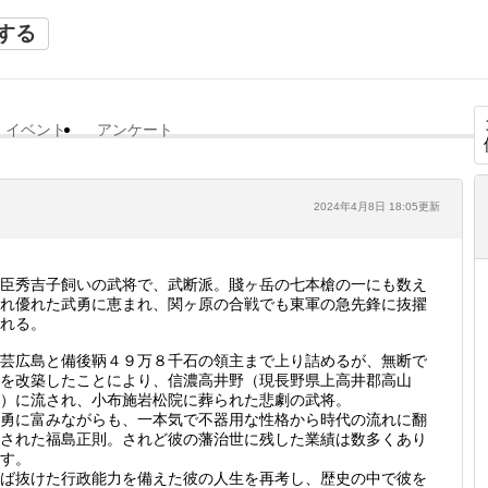
する
イベント
アンケート
2024年4月8日 18:05更新
臣秀吉子飼いの武将で、武断派。賤ヶ岳の七本槍の一にも数え
れ優れた武勇に恵まれ、関ヶ原の合戦でも東軍の急先鋒に抜擢
れる。
芸広島と備後鞆４９万８千石の領主まで上り詰めるが、無断で
を改築したことにより、信濃高井野（現長野県上高井郡高山
）に流され、小布施岩松院に葬られた悲劇の武将。
勇に富みながらも、一本気で不器用な性格から時代の流れに翻
された福島正則。されど彼の藩治世に残した業績は数多くあり
す。
ば抜けた行政能力を備えた彼の人生を再考し、歴史の中で彼を