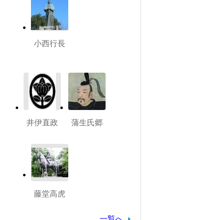
小西行長
井伊直政
蒲生氏郷
藤堂高虎
一覧へ