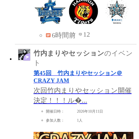
12
6時間前
竹内まりやセッション
のイベン
ト
第45回 竹内まりやセッション＠
CRAZY JAM
次回竹内まりやセッション開催
決定！！！ル�...
開催日時：
2026年10月11日
参加人数：
1人