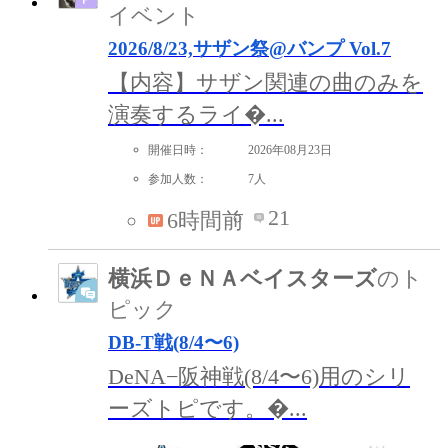
イベント
2026/8/23,サザン祭@バンプ Vol.7
【内容】サザン関連の曲のみを
演奏するライ�...
開催日時：
2026年08月23日
参加人数：
7人
21
6時間前
横浜ＤｅＮＡベイスターズ
のト
ピック
DB-T戦(8/4〜6)
DeNA−阪神戦(8/4〜6)用のシリ
ーズトピです。�...