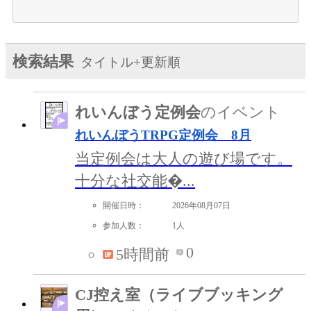
検索結果
タイトル+更新順
れいんぼう定例会
のイベント
れいんぼうTRPG定例会 8月
当定例会は大人の遊び場です。
十分な社交能�...
開催日時：
2026年08月07日
参加人数：
1人
0
5時間前
CJ控え室（ライブブッキング