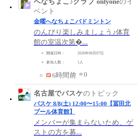
へなちょこ♪クラブ onlyone
のイ
ベント
金曜へなちょこバドミントン
のんびり楽しみましょう♪体育
館の室温次第�...
開催日時：
2026年08月07日
参加人数：
1人
0
6時間前
名古屋でバスケ
のトピック
バスケ 8/8(土) 12:00〜15:00【冨田北
プール体育館】
メンバーが集まらないため、ゲ
ストの方を募...