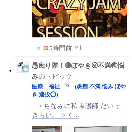
1
5時間前
愚痴り隊！🔴ぼやき🌝不満🌏悩
み
のトピック
医療 福祉 ⁰³ (愚痴 不満 悩み ぼや
き 連投⭕️)
> ちなみに私 看護師 だいっ
きらい｡ > く...