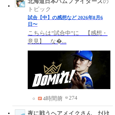
北海道日本ハムファイターズ
の
トピック
試合【中】の感想など 2026年8月6
日〜
こちらは”試合中”に 【感想・
意見】 な�...
274
4時間前
夜に戦うヘアメイクさん ﾅｲﾄｾ