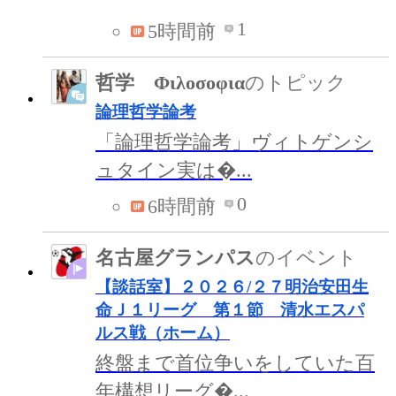
1
5時間前
哲学 Φιλοσοφια
のトピック
論理哲学論考
「論理哲学論考」ヴィトゲンシ
ュタイン実は�...
0
6時間前
名古屋グランパス
のイベント
【談話室】２０２６/２７明治安田生
命Ｊ１リーグ 第１節 清水エスパ
ルス戦（ホーム）
終盤まで首位争いをしていた百
年構想リーグ�...