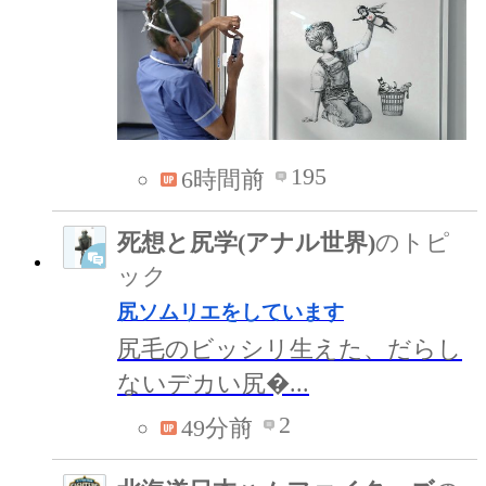
195
6時間前
死想と尻学(アナル世界)
のトピ
ック
尻ソムリエをしています
尻毛のビッシリ生えた、だらし
ないデカい尻�...
2
49分前