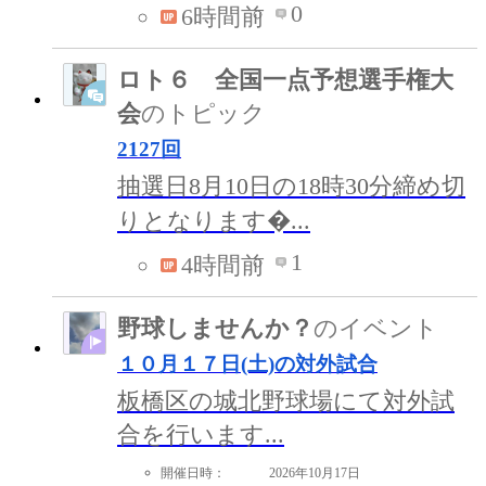
0
6時間前
ロト６ 全国一点予想選手権大
会
のトピック
2127回
抽選日8月10日の18時30分締め切
りとなります�...
1
4時間前
野球しませんか？
のイベント
１０月１７日(土)の対外試合
板橋区の城北野球場にて対外試
合を行います...
開催日時：
2026年10月17日