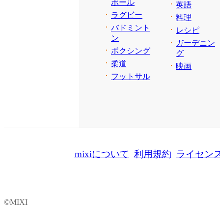
ボール
英語
ラグビー
料理
バドミント
レシピ
ン
ガーデニン
ボクシング
グ
柔道
映画
フットサル
mixiについて
利用規約
ライセン
©MIXI