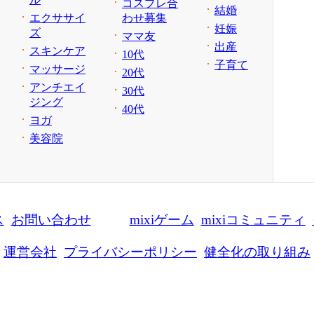
コスプレ合
結婚
エクササイ
わせ募集
妊娠
ズ
ママ友
出産
スキンケア
10代
子育て
マッサージ
20代
アンチエイ
30代
ジング
40代
ヨガ
美容院
ス
お問い合わせ
mixiゲーム
mixiコミュニティ
運営会社
プライバシーポリシー
健全化の取り組み