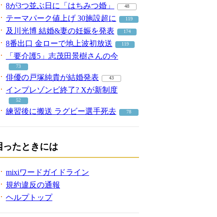
8が3つ並ぶ日に「はちみつ婚」
48
テーマパーク値上げ 30施設超に
119
及川光博 結婚&妻の妊娠を発表
174
8番出口 金ローで地上波初放送
119
「要介護5」志茂田景樹さんの今
73
俳優の戸塚純貴が結婚発表
43
インプレゾンビ終了? Xが新制度
52
練習後に搬送 ラグビー選手死去
78
困ったときには
mixiワードガイドライン
規約違反の通報
ヘルプトップ