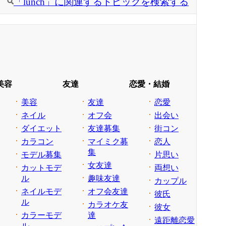
「lunch」に関連するトピックを検索する
美容
友達
恋愛・結婚
美容
友達
恋愛
ネイル
オフ会
出会い
ダイエット
友達募集
街コン
カラコン
マイミク募
恋人
集
モデル募集
片思い
女友達
カットモデ
両想い
ル
趣味友達
カップル
ネイルモデ
オフ会友達
彼氏
ル
カラオケ友
彼女
カラーモデ
達
遠距離恋愛
ル