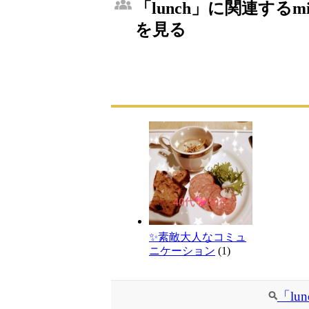
「lunch」に関連するm
を見る
✨素敵大人なコミュ
ニケーション
(1)
「l