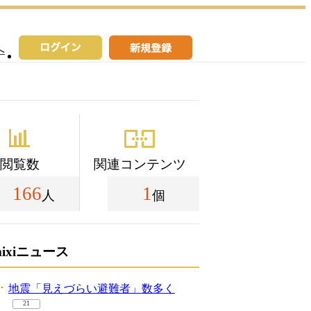
へ
閲覧数
関連コンテンツ
166
1
人
個
mixiニュース
地震「見えづらい避難者」数多く
21