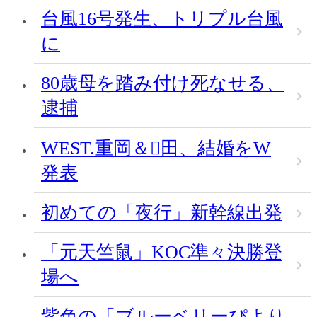
台風16号発生、トリプル台風
に
80歳母を踏み付け死なせる、
逮捕
WEST.重岡＆田、結婚をW
発表
初めての「夜行」新幹線出発
「元天竺鼠」KOC準々決勝登
場へ
紫色の「ブルーベリーぴより