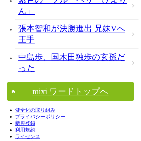
ん」
張本智和が決勝進出 兄妹Vへ
王手
中島歩、国木田独歩の玄孫だ
った
mixi ワードトップへ
健全化の取り組み
プライバシーポリシー
新規登録
利用規約
ライセンス