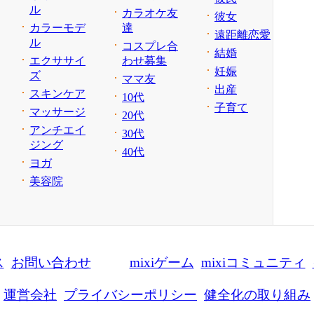
ル
カラオケ友
彼女
カラーモデ
達
遠距離恋愛
ル
コスプレ合
結婚
エクササイ
わせ募集
妊娠
ズ
ママ友
出産
スキンケア
10代
子育て
マッサージ
20代
アンチエイ
30代
ジング
40代
ヨガ
美容院
ス
お問い合わせ
mixiゲーム
mixiコミュニティ
運営会社
プライバシーポリシー
健全化の取り組み