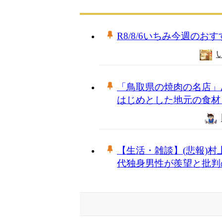
R8/8/6いちみ今週の
「鳥取県の焼肉の名店」
はじめとした地元の食材
【生活・雑談】(悲報)
代独身男性が羨望と批判