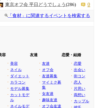
0
東京オフ会 平日どうでしょう
(286)
「食材」に関連するイベントを検索する
美容
友達
恋愛・結婚
美容
友達
恋愛
ネイル
オフ会
出会い
ダイエット
友達募集
街コン
カラコン
マイミク募
恋人
集
モデル募集
片思い
女友達
カットモデ
両想い
ル
趣味友達
カップル
ネイルモデ
オフ会友達
彼氏