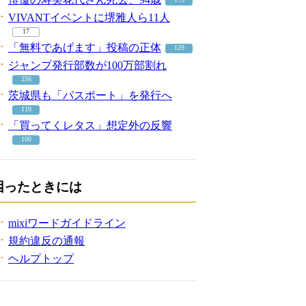
VIVANTイベントに堺雅人ら11人
17
「無料であげます」投稿の正体
129
ジャンプ発行部数が100万部割れ
256
茨城県も「パスポート」を発行へ
110
「買ってくレタス」想定外の反響
100
困ったときには
mixiワードガイドライン
規約違反の通報
ヘルプトップ