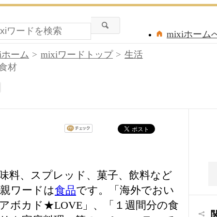
mixiホーム
xiホーム
mixiワードトップ
生活
食材
味料、スプレッド、菓子、飲料など
親ワードは
食品
です。「海外でおい
アボカド★LOVE」、「１週間分の食