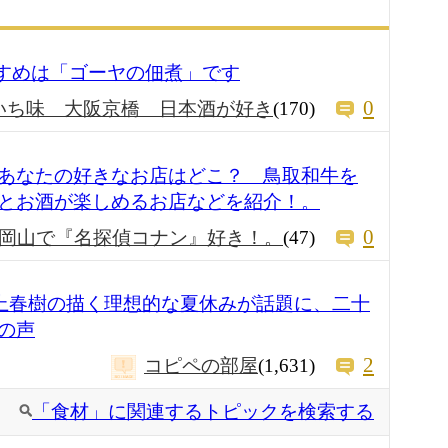
おすすめは「ゴーヤの佃煮」です
0
いち味 大阪京橋 日本酒が好き
(170)
あなたの好きなお店はどこ？ 鳥取和牛を
とお酒が楽しめるお店などを紹介！。
0
岡山で『名探偵コナン』好き！。
(47)
村上春樹の描く理想的な夏休みが話題に、二十
の声
2
コピペの部屋
(1,631)
「食材」に関連するトピックを検索する