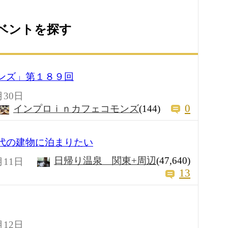
ベントを探す
モンズ」第１８９回
月30日
0
インプロｉｎカフェコモンズ
(144)
江戸時代の建物に泊まりたい
日帰り温泉 関東+周辺
(47,640)
月11日
13
月12日