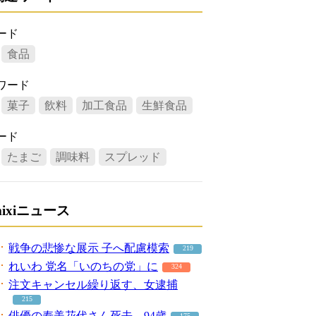
ード
食品
ワード
菓子
飲料
加工食品
生鮮食品
ード
たまご
調味料
スプレッド
mixiニュース
戦争の悲惨な展示 子へ配慮模索
219
れいわ 党名「いのちの党」に
324
注文キャンセル繰り返す、女逮捕
215
俳優の寿美花代さん死去、94歳
175