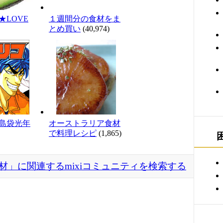
★LOVE
１週間分の食材をま
とめ買い
(40,974)
島袋光年
オーストラリア食材
で料理レシピ
(1,865)
材」に関連するmixiコミュニティを検索する