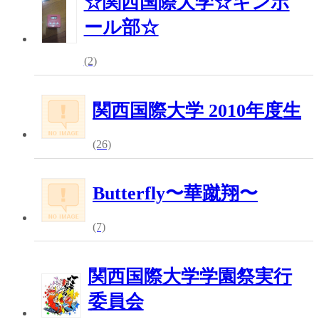
☆関西国際大学☆キンボ
ール部☆
(2)
関西国際大学 2010年度生
(26)
Butterfly〜華蹴翔〜
(7)
関西国際大学学園祭実行
委員会