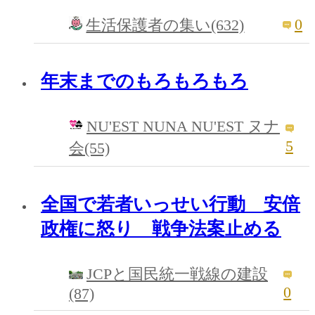
0
生活保護者の集い(632)
年末までのもろもろもろ
NU'EST NUNA NU'EST ヌナ
5
会(55)
全国で若者いっせい行動 安倍
政権に怒り 戦争法案止める
JCPと国民統一戦線の建設
0
(87)