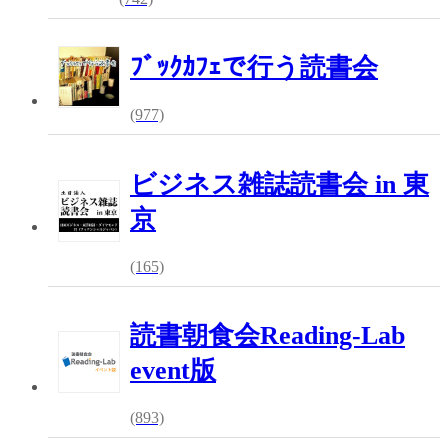
ﾌﾞｯｸｶﾌｪで行う読書会
(977)
ビジネス雑誌読書会 in 東
京
(165)
読書朝食会Reading-Lab
event版
(893)