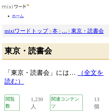
ホーム
mixiワードトップ
本
…
東京・読書会
東京・読書会
「東京・読書会」には…
（全文を
読む）
1,230
13
閲覧
関連コンテン
数
人
ツ
個