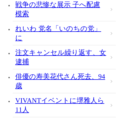
戦争の悲惨な展示 子へ配慮
模索
れいわ 党名「いのちの党」
に
注文キャンセル繰り返す、女
逮捕
俳優の寿美花代さん死去、94
歳
VIVANTイベントに堺雅人ら
11人