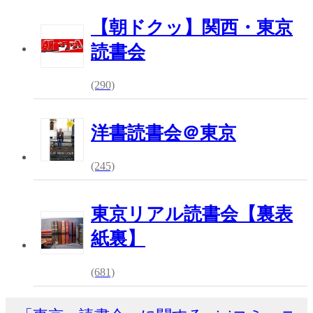
【朝ドクッ】関西・東京
読書会
(290)
洋書読書会＠東京
(245)
東京リアル読書会【裏表
紙裏】
(681)