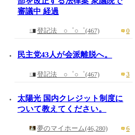
部を改正する法律案 衆議院で
審議中 経過
0
登記法 ○゜○゜(467)
民主党43人が会派離脱へ。
3
登記法 ○゜○゜(467)
太陽光 国内クレジット制度に
ついて教えてください。
6
夢のマイホーム(46,280)