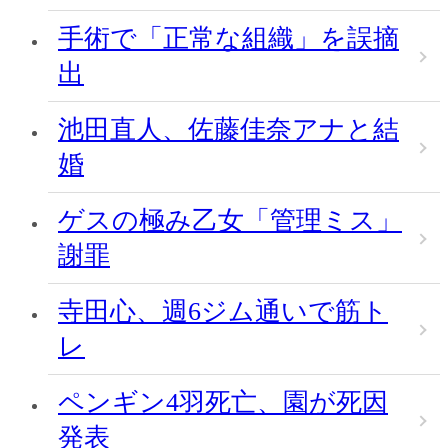
手術で「正常な組織」を誤摘
出
池田直人、佐藤佳奈アナと結
婚
ゲスの極み乙女「管理ミス」
謝罪
寺田心、週6ジム通いで筋ト
レ
ペンギン4羽死亡、園が死因
発表