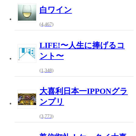
白ワイン
(4,467)
LIFE!〜人生に捧げるコ
ント〜
(1,348)
大喜利日本一IPPONグラ
ンプリ
(3,773)