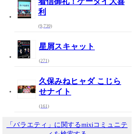
着信御礼！ケータイ大喜
利
(9,739)
星屑スキャット
(271)
久保みねヒャダ こじら
せナイト
(161)
「バラエティ」に関するmixiコミュニテ
ィを検索する