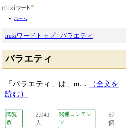
ホーム
mixiワードトップ
バラエティ
バラエティ
「バラエティ」は、m…
（全文を
読む）
2,041
67
閲覧
関連コンテン
数
人
ツ
個