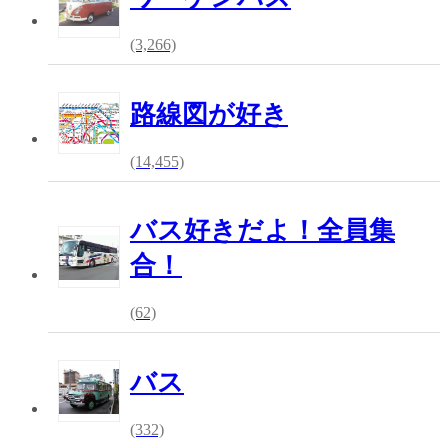
(3,266)
路線図が好き
(14,455)
バス好きだよ！全員集
合！
(62)
バス
(332)