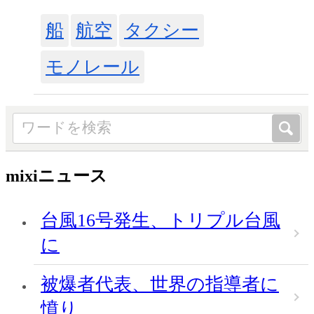
船
航空
タクシー
モノレール
mixiニュース
台風16号発生、トリプル台風
に
被爆者代表、世界の指導者に
憤り