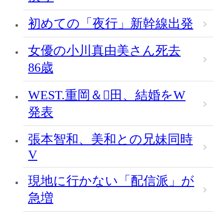
初めての「夜行」新幹線出発
女優の小川真由美さん死去
86歳
WEST.重岡＆田、結婚をW
発表
張本智和、美和との兄妹同時
V
現地に行かない「配信派」が
急増