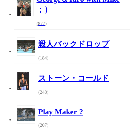
；）
(877)
殺人バックドロップ
(184)
ストーン・コールド
(248)
Play Maker ?
(207)