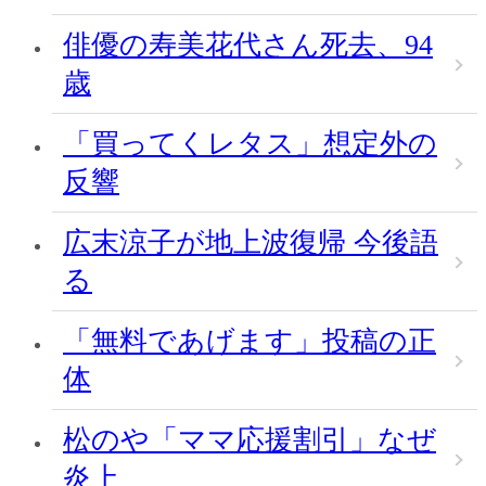
俳優の寿美花代さん死去、94
歳
「買ってくレタス」想定外の
反響
広末涼子が地上波復帰 今後語
る
「無料であげます」投稿の正
体
松のや「ママ応援割引」なぜ
炎上