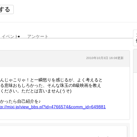
する
イベント
アンケート
2010年10月3日 16:08更新
んじゃこりゃ！と一瞬怒りを感じるが、よく考えると
る意味おもしろかった、そんな珠玉のB級映画を教え
ください。ただとは言いません(うそ)
かったら自己紹介を♪
tp://
mixi.jp
/view_b
bs.pl?i
d=47665
74&comm
_id=649
881