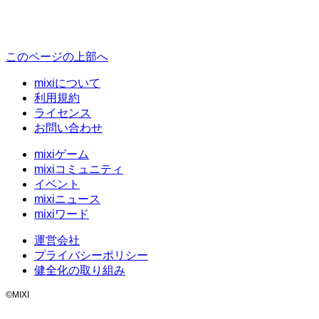
このページの上部へ
mixiについて
利用規約
ライセンス
お問い合わせ
mixiゲーム
mixiコミュニティ
イベント
mixiニュース
mixiワード
運営会社
プライバシーポリシー
健全化の取り組み
©MIXI