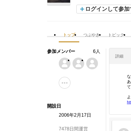
ログインして参加
トップ
つぶやき
トピック
参加メンバー
6人
詳細
な
あ
て
よ
ht
開設日
2006年2月17日
7478日間運営