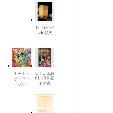
BTコピバ
ンin群馬
CHICKEN
ミート・
CLUB II 覇
ザ・フィ
王の森
ーブル