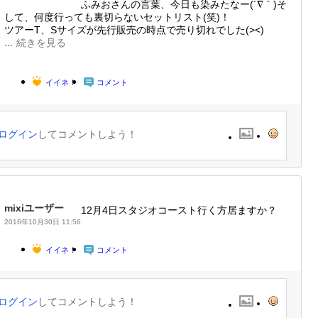
ふみおさんの言葉、今日も染みたなー(´∇｀)そ
して、何度行っても裏切らないセットリスト(笑)！
ツアーT、Sサイズが先行販売の時点で売り切れでした(><)
...
続きを見る
イイネ！
コメント
ログイン
してコメントしよう！
mixiユーザー
12月4日スタジオコースト行く方居ますか？
2016年10月30日 11:56
イイネ！
コメント
ログイン
してコメントしよう！