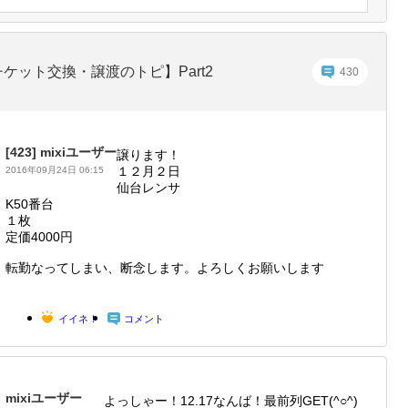
ケット交換・譲渡のトピ】Part2
430
[423]
mixiユーザー
譲ります！
１２月２日
2016年09月24日 06:15
仙台レンサ
K50番台
１枚
定価4000円
転勤なってしまい、断念します。よろしくお願いします
イイネ！
コメント
mixiユーザー
よっしゃー！12.17なんば！最前列GET(^○^)