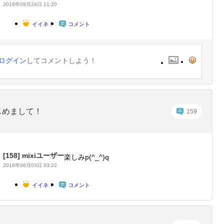
2016年09月24日 11:20
イイネ！
コメント
ログイン
してコメントしよう！
じめまして！
159
[158]
mixiユーザー
楽しみp(^_^)q
2016年06月03日 03:22
イイネ！
コメント