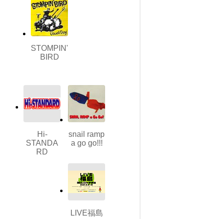
STOMPIN'
BIRD
Hi-
snail ramp
STANDA
a go go!!!
RD
LIVE福島