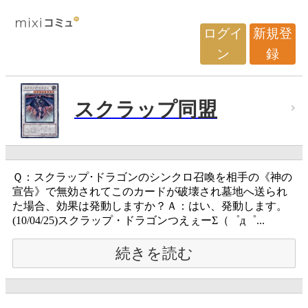
ログイ
新規登
ン
録
スクラップ同盟
Ｑ：スクラップ･ドラゴンのシンクロ召喚を相手の《神の
宣告》で無効されてこのカードが破壊され墓地へ送られ
た場合、効果は発動しますか？Ａ：はい、発動します。
(10/04/25)スクラップ・ドラゴンつえぇーΣ（゜д゜...
続きを読む