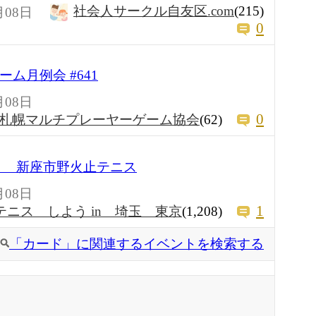
社会人サークル自友区.com
(215)
月08日
0
ドゲーム月例会 #641
月08日
0
札幌マルチプレーヤーゲーム協会
(62)
時 新座市野火止テニス
月08日
1
テニス しよう in 埼玉 東京
(1,208)
「カード」に関連するイベントを検索する