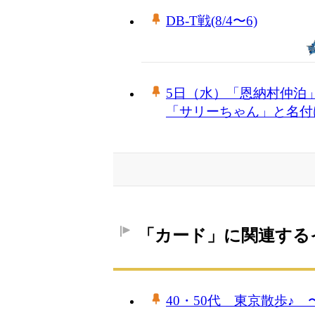
DB-T戦(8/4〜6)
5日（水）「恩納村仲泊
「サリーちゃん」と名付
「カード」に関連する
40・50代 東京散歩♪