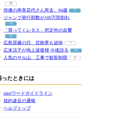
35
俳優の寿美花代さん死去、94歳
77
ジャンプ発行部数が100万部割れ
78
「買ってくレタス」想定外の反響
56
広島原爆の日、芸能界も追悼
7
広末涼子が地上波復帰 今後語る
66
人気のサル山、工事で観覧制限
6
困ったときには
mixiワードガイドライン
規約違反の通報
ヘルプトップ