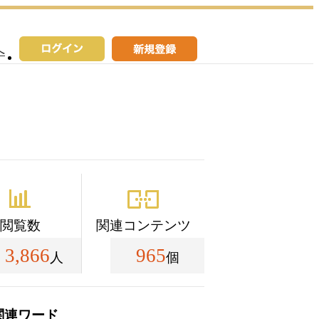
へ
閲覧数
関連コンテンツ
3,866
965
人
個
関連ワード