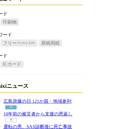
ード
印刷物
ワード
フリーペーパー
原稿用紙
ード
ICカード
mixiニュース
広島原爆の日 121か国・地域参列
58
10年前の被災者から支援の恩返し
9
運転の男、SAS診断後に死亡事故