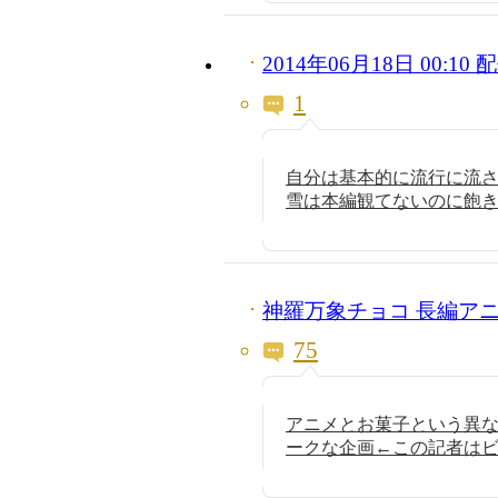
2014年06月18日 00:1
1
自分は基本的に流行に流さ
雪は本編観てないのに飽
神羅万象チョコ 長編ア
75
アニメとお菓子という異
ークな企画←この記者は