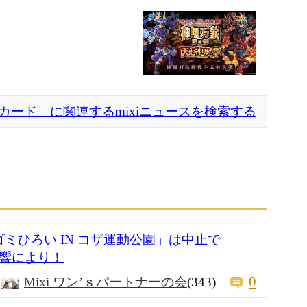
カード」に関連するmixiニュースを検索する
ミひろい IN コザ運動公園」は中止で
影響により！
0
Mixi ワン’ｓパートナーの会
(343)