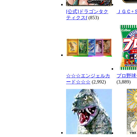
[公式]ドラゴンタク
ＪＧＣ+
ティクスf
(853)
☆☆☆エンジェルカ
プロ野球
ード☆☆☆
(2,992)
(3,889)