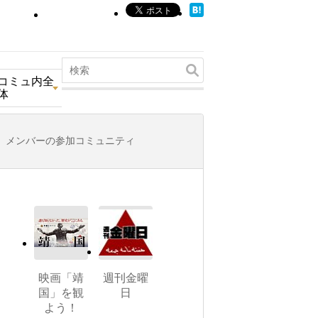
コミュ内全
体
メンバーの参加コミュニティ
映画「靖
週刊金曜
国」を観
日
よう！