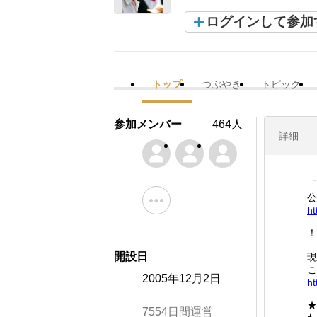
ログインして参加
トップ
つぶやき
トピック
参加メンバー
464人
詳細
「
公
ht
！
開設日
現
こ
2005年12月2日
ht
★
7554日間運営