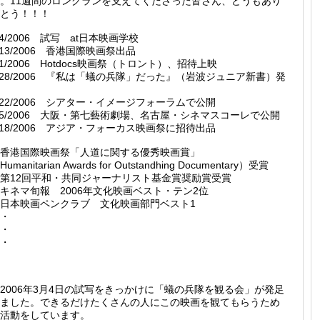
。11週間のロングランを支えてくださった皆さん、どうもあり
とう！！！
/4/2006 試写 at日本映画学校
4/13/2006 香港国際映画祭出品
/1/2006 Hotdocs映画祭（トロント）、招待上映
/28/2006 『私は「蟻の兵隊」だった』（岩波ジュニア新書）発
/22/2006 シアター・イメージフォーラムで公開
/5/2006 大阪・第七藝術劇場、名古屋・シネマスコーレで公開
/18/2006 アジア・フォーカス映画祭に招待出品
★香港国際映画祭「人道に関する優秀映画賞」
Humanitarian Awards for Outstandhing Documentary）受賞
第12回平和・共同ジャーナリスト基金賞奨励賞受賞
キネマ旬報 2006年文化映画ベスト・テン2位
日本映画ペンクラブ 文化映画部門ベスト1
・
・
・
006年3月4日の試写をきっかけに「蟻の兵隊を観る会」が発足
ました。できるだけたくさんの人にこの映画を観てもらうため
活動をしています。