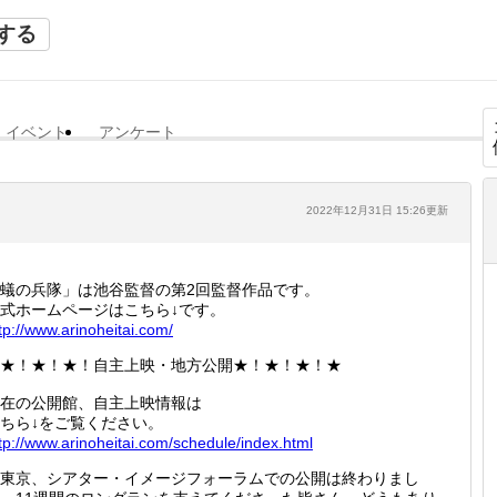
する
イベント
アンケート
2022年12月31日 15:26更新
蟻の兵隊」は池谷監督の第2回監督作品です。
式ホームページはこちら↓です。
tp://
www.ari
noheita
i.com/
★！★！★！自主上映・地方公開★！★！★！★
在の公開館、自主上映情報は
ちら↓をご覧ください。
tp://
www.ari
noheita
i.com/s
chedule
/index.
html
東京、シアター・イメージフォーラムでの公開は終わりまし