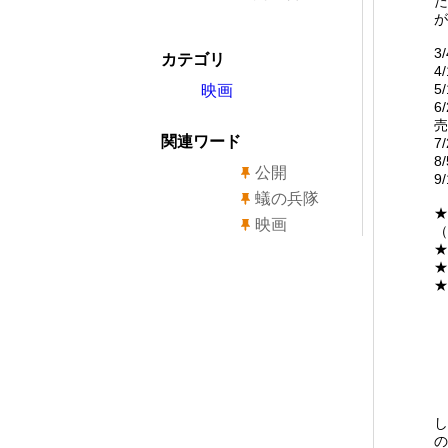
た
が
3
カテゴリ
5
映画
6
売
関連ワード
7
8
公開
9
蟻の兵隊
映画
（
★
★
★
2
し
の