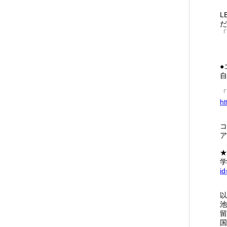
L
だ
「
●
自
「
ht
コ
ア
★
学
id
以
池
留
国