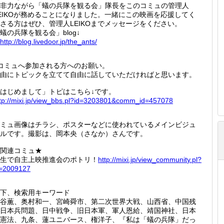
非力ながら「蟻の兵隊を観る会」隊長をこのコミュの管理人
EIKOが務めることになりました。一緒にこの映画を応援してく
さる方はぜひ、管理人LEIKOまでメッセージをください。
蟻の兵隊を観る会」blog↓
http://
blog.li
vedoor.
jp/the_
ants/
コミュへ参加される方へのお願い。
由にトピックを立てて自由に話していただければと思います。
はじめまして」トピはこちら↓です。
tp://
mixi.jp
/view_b
bs.pl?i
d=32038
01&comm
_id=457
078
ミュ画像はチラシ、ポスターなどに使われているメインビジュ
ルです。撮影は、岡本央（さなか）さんです。
関連コミュ★
生で自主上映推進会のポトリ！
http://
mixi.jp
/view_c
ommunit
y.pl?
=200912
7
下、検索用キーワード
谷薫、奥村和一、宮崎舜市、第二次世界大戦、山西省、中国残
日本兵問題、日中戦争、旧日本軍、軍人恩給、靖国神社、日本
憲法、九条、蓮ユニバース、権洋子、『私は「蟻の兵隊」だっ