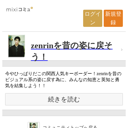
ログイ
新規登
ン
録
zenrinを昔の姿に戻そ
う！
今やひっぱりだこの関西人気キーボーダー！zenrinを昔の
ビジュアル系の姿に戻す為に、みんなの知恵と英知と勇
気を結集しよう！！
続きを読む
コミュニティトップへ戻る