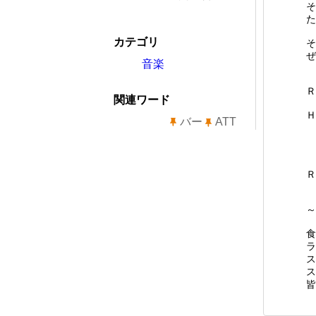
そ
た
カテゴリ
そ
ぜ
音楽
Ｒ
関連ワード
Ｈ
バー
ATT
M
Ｒ
～
食
ラ
ス
ス
皆