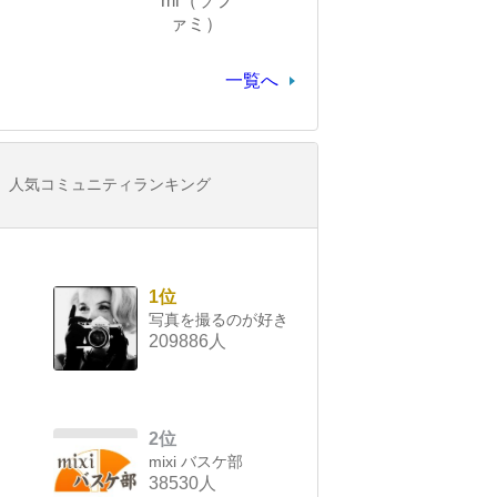
mi（ソフ
ァミ）
一覧へ
人気コミュニティランキング
1位
写真を撮るのが好き
209886人
2位
mixi バスケ部
38530人