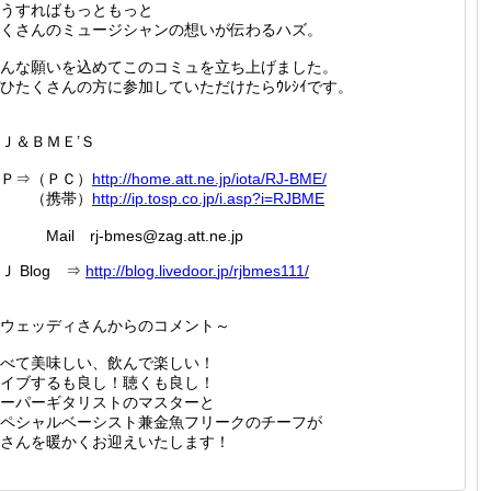
うすればもっともっと
くさんのミュージシャンの想いが伝わるハズ。
んな願いを込めてこのコミュを立ち上げました。
ひたくさんの方に参加していただけたらｳﾚｼｲです。
Ｊ＆ＢＭＥ’Ｓ
Ｐ⇒（ＰＣ）
http://
home.at
t.ne.jp
/iota/R
J-BME/
（携帯）
http://
ip.tosp
.co.jp/
i.asp?i
=RJBME
ail rj-bmes@zag.att.ne.jp
Ｊ Blog ⇒
http://
blog.li
vedoor.
jp/rjbm
es111/
ウェッディさんからのコメント～
べて美味しい、飲んで楽しい！
イブするも良し！聴くも良し！
ーパーギタリストのマスターと
ペシャルベーシスト兼金魚フリークのチーフが
さんを暖かくお迎えいたします！