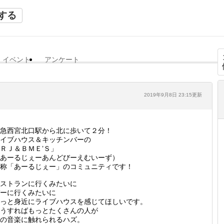
する
イベント
アンケート
2019年9月8日 23:15更新
急西宮北口駅から北に歩いて２分！
イブハウス＆キッチンバーの
ＲＪ＆ＢＭＥ’Ｓ」
あーるじぇーあんどびーえむいーず）
称「あーるじぇー」のコミュニティです！
ストランに行くみたいに
ーに行くみたいに
っと身近にライブハウスを感じてほしいです。
うすればもっとたくさんの人が
の音楽に触れられるハズ。