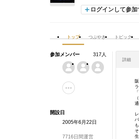
ログインして参加
トップ
つぶやき
トピック
参加メンバー
317人
詳細
阪
ラ
「
（
通
開設日
レ
バ
2005年6月22日
も
そ
生
7716日間運営