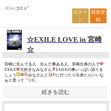
ログイ
新規登
ン
録
☆EXILE LOVE in 宮崎
☆
宮崎に住んでる人、住んだ事ある人、宮崎出身の人で
EXILE
大好きなみなさん
EXILEの事いっぱい語りま
しょう
みなさんと
に行ったり出来たらいいな
ぁと思って『☆E...
続きを読む