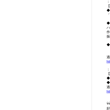
：
【
◆
「
◆
ハ
作
振
◆
過
ht
：
【
◆
◆
過
ht
好