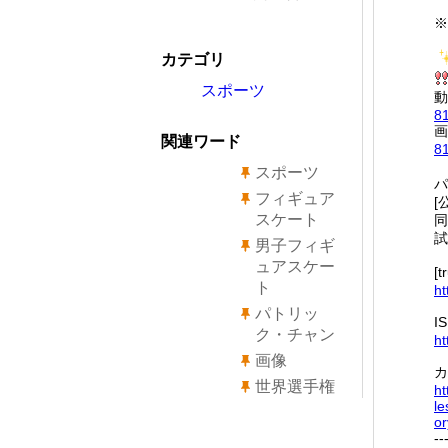
※
カテゴリ
スポーツ
動
8
画
関連ワード
8
スポーツ
パ
フィギュア
[
スケート
同
試
男子フィギ
ュアスケー
[
ト
ht
パトリッ
I
ク・チャン
ht
画像
カ
世界選手権
ht
le
o
--