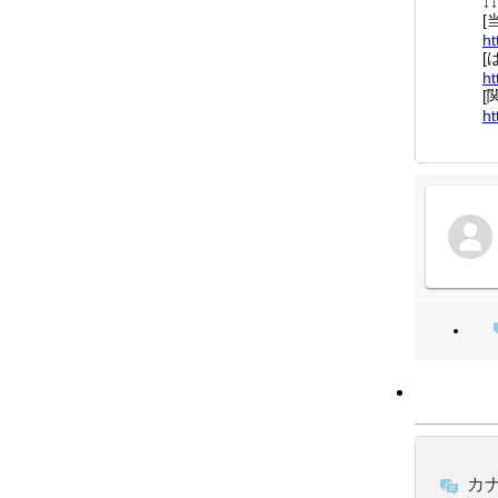
↓↓
[
ht
[
ht
[
ht
カナ