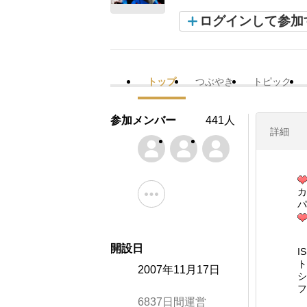
ログインして参加
トップ
つぶやき
トピック
参加メンバー
441人
詳細
カ
パ
開設日
I
ト
2007年11月17日
シ
フ
6837日間運営