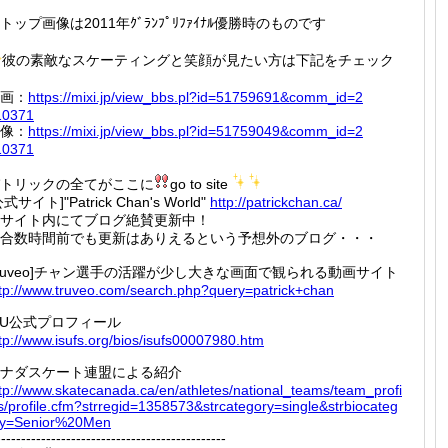
トップ画像は2011年ｸﾞﾗﾝﾌﾟﾘﾌｧｲﾅﾙ優勝時のものです
彼の素敵なスケーティングと笑顔が見たい方は下記をチェック
画：
https:/
/mixi.j
p/view_
bbs.pl?
id=5175
9691&co
mm_id=2
10371
像：
https:/
/mixi.j
p/view_
bbs.pl?
id=5175
9049&co
mm_id=2
10371
トリックの全てがここに
go to site
公式サイト]"Patrick Chan's World"
http://
patrick
chan.ca
/
サイト内にてブログ絶賛更新中！
合数時間前でも更新はありえるという予想外のブログ・・・
truveo]チャン選手の活躍が少し大きな画面で観られる動画サイト
tp://
www.tru
veo.com
/search
.php?qu
ery=pat
rick+ch
an
SU公式プロフィール
tp://
www.isu
fs.org/
bios/is
ufs0000
7980.ht
m
ナダスケート連盟による紹介
tp://
www.ska
tecanad
a.ca/en
/athlet
es/nati
onal_te
ams/tea
m_profi
s/pro
file.cf
m?strre
gid=135
8573&st
rcatego
ry=sing
le&strb
iocateg
ry=Sen
ior%20M
en
----------------------------------------------