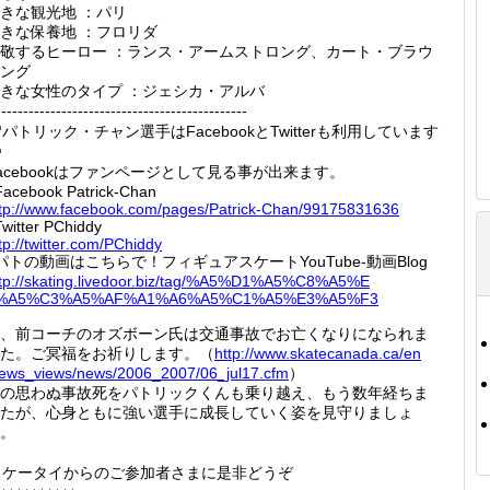
きな観光地 ：パリ
きな保養地 ：フロリダ
敬するヒーロー ：ランス・アームストロング、カート・ブラウ
ング
きな女性のタイプ ：ジェシカ・アルバ
----------------------------------------------
パトリック・チャン選手はFacebookとTwitterも利用しています
acebookはファンページとして見る事が出来ます。
Facebook Patrick-Chan
tp://
www.fac
ebook.c
om/page
s/Patri
ck-Chan
/991758
31636
witter PChiddy
tp://
twitter
.com/PC
hiddy
パトの動画はこちらで！フィギュアスケートYouTube-動画Blog
tp://
skating
.livedo
or.biz/
tag/%A5
%D1%A5%
C8%A5%E
%A5%C3
%A5%AF%
A1%A6%A
5%C1%A5
%E3%A5%
F3
、前コーチのオズボーン氏は交通事故でお亡くなりになられま
た。ご冥福をお祈りします。（
http://
www.ska
tecanad
a.ca/en
news_v
iews/ne
ws/2006
_2007/0
6_jul17
.cfm
）
の思わぬ事故死をパトリックくんも乗り越え、もう数年経ちま
たが、心身ともに強い選手に成長していく姿を見守りましょ
。
ケータイからのご参加者さまに是非どうぞ