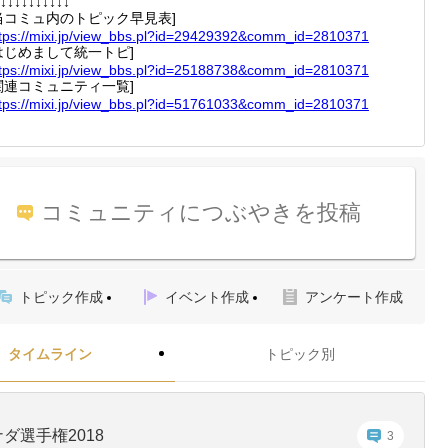
↓↓↓↓↓↓↓↓↓↓
当コミュ内のトピック早見表]
tps:/
/mixi.j
p/view_
bbs.pl?
id=2942
9392&co
mm_id=2
810371
はじめまして統一トピ]
tps:/
/mixi.j
p/view_
bbs.pl?
id=2518
8738&co
mm_id=2
810371
関連コミュニティ一覧]
tps:/
/mixi.j
p/view_
bbs.pl?
id=5176
1033&co
mm_id=2
810371
コミュニティにつぶやきを投稿
トピック作成
イベント作成
アンケート作成
タイムライン
トピック別
ダ選手権2018
3