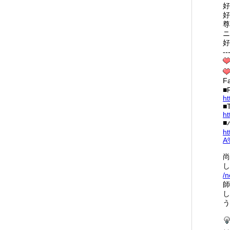
好
好
尊
ニ
好
--
F
■
ht
■T
ht
■
ht
A
尚
し
/
師
し
う