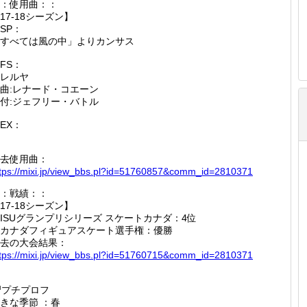
：使用曲：：
17-18シーズン】
SP：
すべては風の中」よりカンサス
FS：
レルヤ
曲:レナード・コエーン
付:ジェフリー・バトル
EX：
去使用曲：
tps:/
/mixi.j
p/view_
bbs.pl?
id=5176
0857&co
mm_id=2
810371
：戦績：：
17-18シーズン】
ISUグランプリシリーズ スケートカナダ：4位
カナダフィギュアスケート選手権：優勝
去の大会結果：
tps:/
/mixi.j
p/view_
bbs.pl?
id=5176
0715&co
mm_id=2
810371
プチプロフ
きな季節 ：春