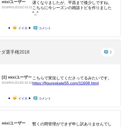
mixiユーザー
遅くなりましたが、平昌まで後少しですね。
こちらに今シーズンの雑談トピを作りました
2018年01月23日 02:21
^_^
イイネ！
コメント
ダ選手権2018
3
[2]
mixiユーザー
こちらで実況してくださってるみたいです。
https:/
/figure
skate55
.com/11
608.htm
l
2018年01月13日 02:22
イイネ！
コメント
mixiユーザー
暫くの間管理ができず申し訳ありませんでし