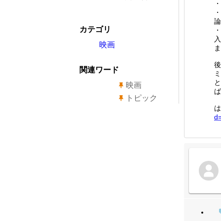
・
・
論
カテゴリ
・
入
映画
ま
後
関連ワード
ミ
と
映画
ば
トピック
は
d