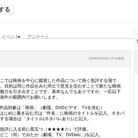
する
イベント
アンケート
2008年6月4日 17:54更新
こでは映画を中心に鑑賞した作品について熱く批評する場で
。目的は同じ作品をみた同士で意見を交わすことで新たな映画
魅力を引き出すことです。基本なんでもありですが、一応以下
条件の範囲内でお願いします。
.作品対象は「映画」（劇場、DVDビデオ、TVを含む）
.はじめに書き込む方は「件名」に映画のタイトルを記入。ネタバ
する場合は「タイトル(ネタバレあり)｣と記入。
批評に入る前に星五つ（★★★★☆）で評価。
どこ（何）でみたか（劇場、TV、DVDetc...)を記入。