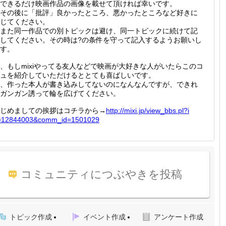
できるだけ映画作品の画像を載せて頂ければ幸いです。
その後に「批評」良かったところ、悪かったところなど好きに
じてください。
また同一作品での別トピックは避け、同一トピックに続けて記
してください。その時は?の条件を守って記入するようお願いし
す。
、もしmixiやってる友人などで映画が大好きな人がいたらこのコ
ュを紹介していただけるととても喜ばしいです。
、作った本人が書き込みしてないのになんなんですが、できれ
ガンガン誘って輪を広げてください。
じめましての挨拶はコチラから→
http://
mixi.jp
/view_b
bs.pl?i
=12844
003&com
m_id=15
01029
コミュニティにつぶやきを投稿
トピック作成
イベント作成
アンケート作成