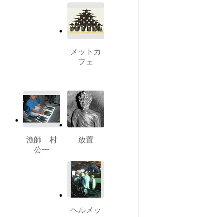
メットカ
フェ
漁師 村
放置
公一
ヘルメッ