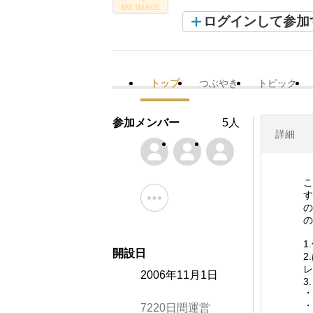
ログインして参加
トップ
つぶやき
トピック
参加メンバー
5人
詳細
こ
す
の
の
1
開設日
2
レ
2006年11月1日
3.
・
・
7220日間運営