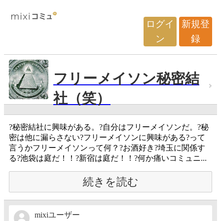
ログイ
新規登
ン
録
フリーメイソン秘密結
社（笑）
?秘密結社に興味がある。?自分はフリーメイソンだ。?秘
密は他に漏らさない?フリーメイソンに興味がある?って
言うかフリーメイソンって何？?お酒好き?埼玉に関係す
る?池袋は庭だ！！?新宿は庭だ！！?何か痛いコミュニ...
続きを読む
mixiユーザー