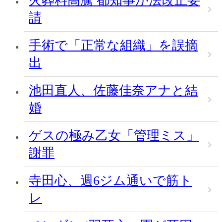
火葬料高騰 都知事が法改正要
請
手術で「正常な組織」を誤摘
出
池田直人、佐藤佳奈アナと結
婚
ゲスの極み乙女「管理ミス」
謝罪
寺田心、週6ジム通いで筋ト
レ