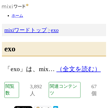
ホーム
mixiワードトップ
exo
exo
「exo」は、mix…
（全文を読む）
3,892
67
閲覧
関連コンテン
数
人
ツ
個