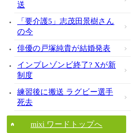
送
「要介護5」志茂田景樹さん
の今
俳優の戸塚純貴が結婚発表
インプレゾンビ終了? Xが新
制度
練習後に搬送 ラグビー選手
死去
mixi ワードトップへ