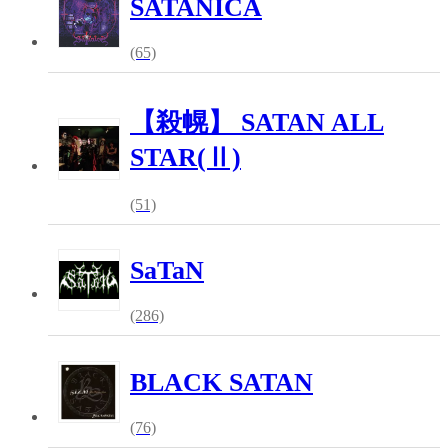
SATANICA
(65)
【殺幌】 SATAN ALL
STAR(Ⅱ)
(51)
SaTaN
(286)
BLACK SATAN
(76)