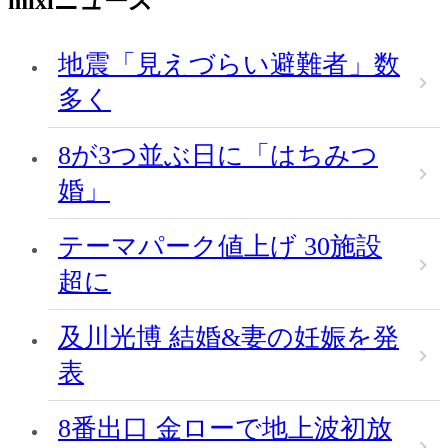
mixiニュース
地震「見えづらい避難者」数
多く
8が3つ並ぶ日に「はちみつ
婚」
テーマパーク値上げ 30施設
超に
及川光博 結婚&妻の妊娠を発
表
8番出口 金ローで地上波初放