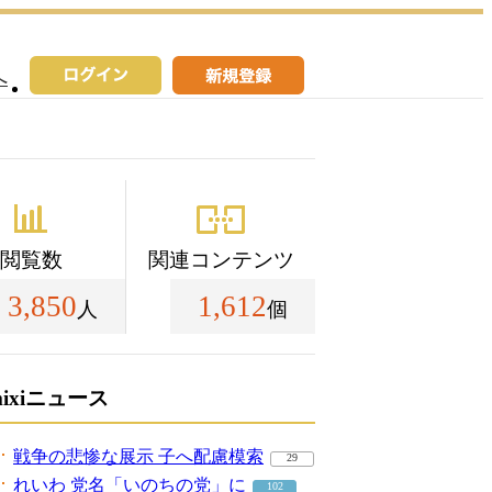
へ
閲覧数
関連コンテンツ
3,850
1,612
人
個
mixiニュース
戦争の悲惨な展示 子へ配慮模索
29
れいわ 党名「いのちの党」に
102