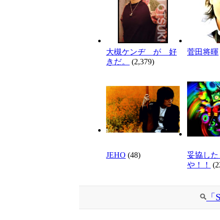
大槻ケンヂ が 好
菅田将暉
きだ。
(2,379)
JEHO
(48)
妥協した
や！！
(2
「