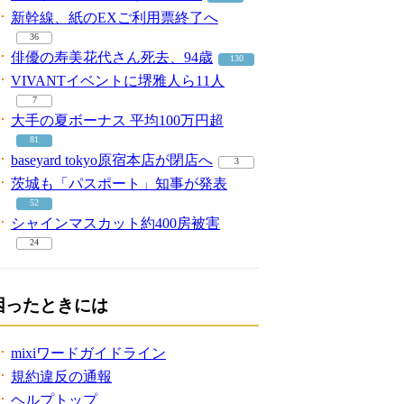
新幹線、紙のEXご利用票終了へ
36
俳優の寿美花代さん死去、94歳
130
VIVANTイベントに堺雅人ら11人
7
大手の夏ボーナス 平均100万円超
81
baseyard tokyo原宿本店が閉店へ
3
茨城も「パスポート」知事が発表
52
シャインマスカット約400房被害
24
困ったときには
mixiワードガイドライン
規約違反の通報
ヘルプトップ