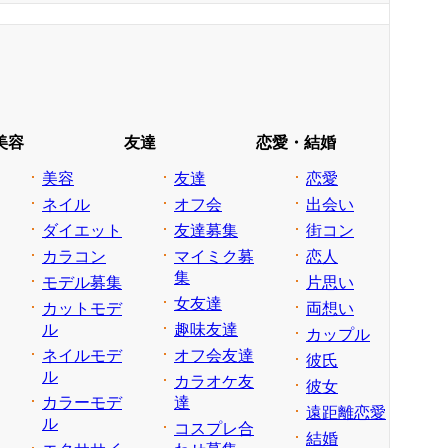
美容
友達
恋愛・結婚
美容
友達
恋愛
ネイル
オフ会
出会い
ダイエット
友達募集
街コン
カラコン
マイミク募
恋人
集
モデル募集
片思い
女友達
カットモデ
両想い
ル
趣味友達
カップル
ネイルモデ
オフ会友達
彼氏
ル
カラオケ友
彼女
カラーモデ
達
遠距離恋愛
ル
コスプレ合
結婚