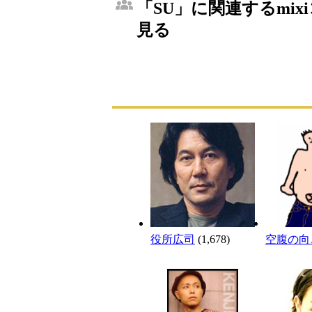
「SU」に関連するmi
見る
役所広司
(1,678)
空腹の向