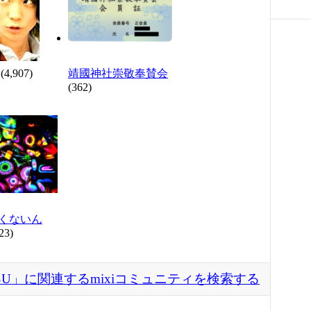
(4,907)
靖國神社崇敬奉賛会
(362)
くないん
23)
SU」に関連するmixiコミュニティを検索する