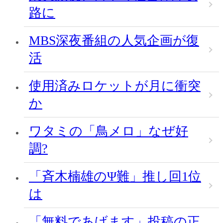
路に
MBS深夜番組の人気企画が復
活
使用済みロケットが月に衝突
か
ワタミの「鳥メロ」なぜ好
調?
「斉木楠雄のΨ難」推し回1位
は
「無料であげます」投稿の正