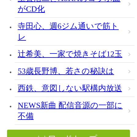
がCD化
寺田心、週6ジム通いで筋ト
レ
辻希美、一家で焼きそば12玉
53歳長野博、若さの秘訣は
西鉄、意図しない駅構内放送
NEWS新曲 配信音源の一部に
不備