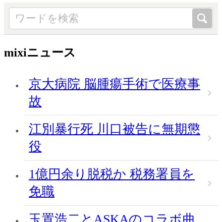
mixiニュース
京大病院 脳腫瘍手術で医療事
故
江別暴行死 川口被告に無期懲
役
1億円余り脱税か 税務署員を
免職
玉置浩二とASKAのコラボ曲