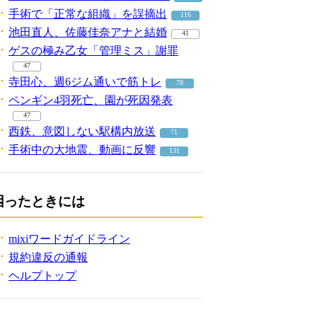
手術で「正常な組織」を誤摘出
116
池田直人、佐藤佳奈アナと結婚
41
ゲスの極み乙女「管理ミス」謝罪
47
寺田心、週6ジム通いで筋トレ
78
ペンギン4羽死亡、園が死因発表
47
西鉄、意図しない駅構内放送
71
手術中の大地震、動画に反響
131
困ったときには
mixiワードガイドライン
規約違反の通報
ヘルプトップ