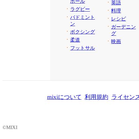
ボール
英語
ラグビー
料理
バドミント
レシピ
ン
ガーデニン
ボクシング
グ
柔道
映画
フットサル
mixiについて
利用規約
ライセン
©MIXI