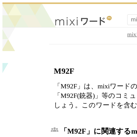
mi
M92F
「M92F」は、mixiワ
「M92F(銃器)」等のコ
しょう。このワードを含む
「M92F」に関連するm