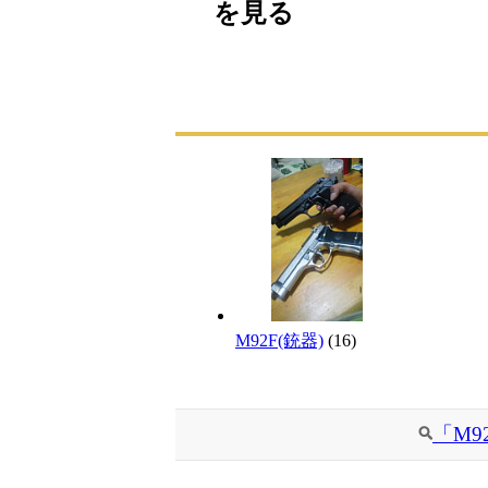
を見る
M92F(銃器)
(16)
「M9