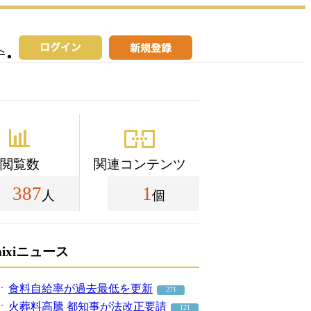
へ
閲覧数
関連コンテンツ
387
1
人
個
mixiニュース
食料自給率が過去最低を更新
271
火葬料高騰 都知事が法改正要請
121