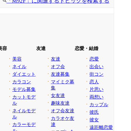
「M92F」に関連するトピックを検索する
美容
友達
恋愛・結婚
美容
友達
恋愛
ネイル
オフ会
出会い
ダイエット
友達募集
街コン
カラコン
マイミク募
恋人
集
モデル募集
片思い
女友達
カットモデ
両想い
ル
趣味友達
カップル
ネイルモデ
オフ会友達
彼氏
ル
カラオケ友
彼女
カラーモデ
達
遠距離恋愛
ル