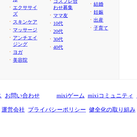
コスプレ合
結婚
エクササイ
わせ募集
妊娠
ズ
ママ友
出産
スキンケア
10代
子育て
マッサージ
20代
アンチエイ
30代
ジング
40代
ヨガ
美容院
ス
お問い合わせ
mixiゲーム
mixiコミュニティ
運営会社
プライバシーポリシー
健全化の取り組み