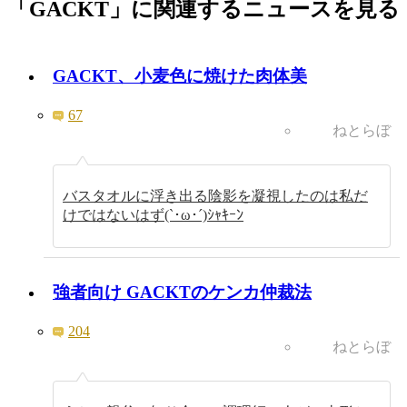
「GACKT」に関連するニュースを見る
GACKT、小麦色に焼けた肉体美
67
ねとらぼ
バスタオルに浮き出る陰影を凝視したのは私だ
けではないはず(`･ω･´)ｼｬｷｰﾝ
強者向け GACKTのケンカ仲裁法
204
ねとらぼ