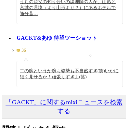
うちの親父の知り合いの調理師の人が、山形と
宮城の県境（より山形より？）にあるホテルで
随分昔…
GACKT&あゆ 待望ツーショット
36
二の腕というか腕も姿勢も不自然すぎ(笑)いかに
細く見せるか！頑張りすぎよ(笑)
「GACKT」に関するmixiニュースを検索
する