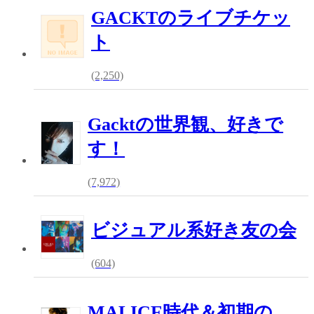
GACKTのライブチケッ
ト
(2,250)
Gacktの世界観、好きで
す！
(7,972)
ビジュアル系好き友の会
(604)
MALICE時代＆初期の