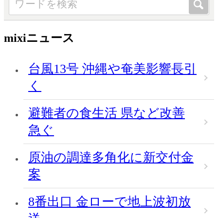
mixiニュース
台風13号 沖縄や奄美影響長引
く
避難者の食生活 県など改善
急ぐ
原油の調達多角化に新交付金
案
8番出口 金ローで地上波初放