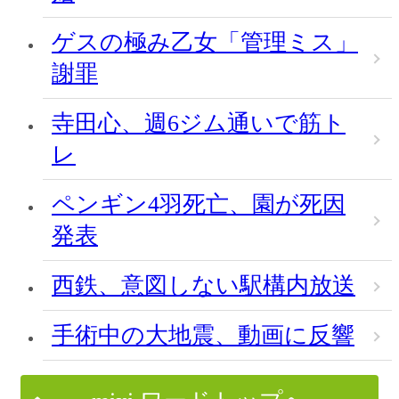
ゲスの極み乙女「管理ミス」
謝罪
寺田心、週6ジム通いで筋ト
レ
ペンギン4羽死亡、園が死因
発表
西鉄、意図しない駅構内放送
手術中の大地震、動画に反響