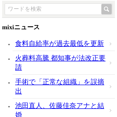
mixiニュース
食料自給率が過去最低を更新
火葬料高騰 都知事が法改正要
請
手術で「正常な組織」を誤摘
出
池田直人、佐藤佳奈アナと結
婚