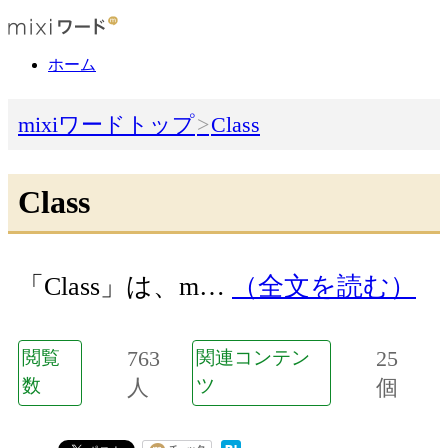
ホーム
mixiワードトップ
Class
Class
「Class」は、m…
（全文を読む）
763
25
閲覧
関連コンテン
数
人
ツ
個