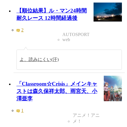
【順位結果】ル・マン24時間
耐久レース 12時間経過後
2
AUTOSPORT
web
よ、読みにくい(汗)
「Classroom☆Crisis」メインキャ
ストは森久保祥太郎、雨宮天、小
澤亜李
1
アニメ！アニ
メ！