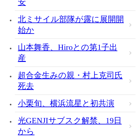
安
北ミサイル部隊が露に展開開
始か
山本舞香、Hiroとの第1子出
産
超合金生みの親・村上克司氏
死去
小栗旬、横浜流星と初共演
光GENJIサブスク解禁、19日
から