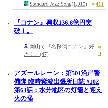
Standard Jazz Song(1,915)
411
『コナン』興収136.8億円突
破！。
岡山で『名探偵コナン』好
0
き！。(47)
アズールレーン：第501沿岸警
備隊 臨時紫波出張所日誌 #102
第63話：水分地区の灯籠と迎え
火の怪