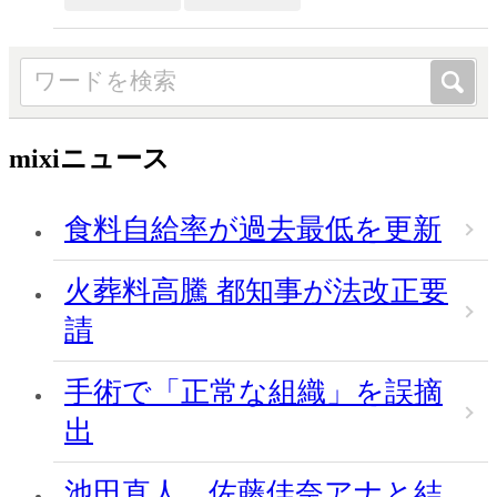
mixiニュース
食料自給率が過去最低を更新
火葬料高騰 都知事が法改正要
請
手術で「正常な組織」を誤摘
出
池田直人、佐藤佳奈アナと結