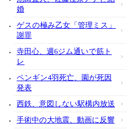
婚
ゲスの極み乙女「管理ミス」
謝罪
寺田心、週6ジム通いで筋ト
レ
ペンギン4羽死亡、園が死因
発表
西鉄、意図しない駅構内放送
手術中の大地震、動画に反響