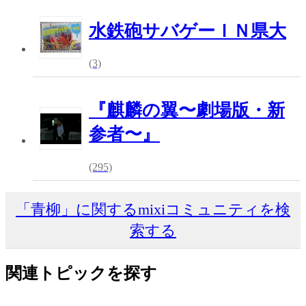
水鉄砲サバゲーＩＮ県大
(3)
『麒麟の翼〜劇場版・新
参者〜』
(295)
「青柳」に関するmixiコミュニティを検
索する
関連トピックを探す