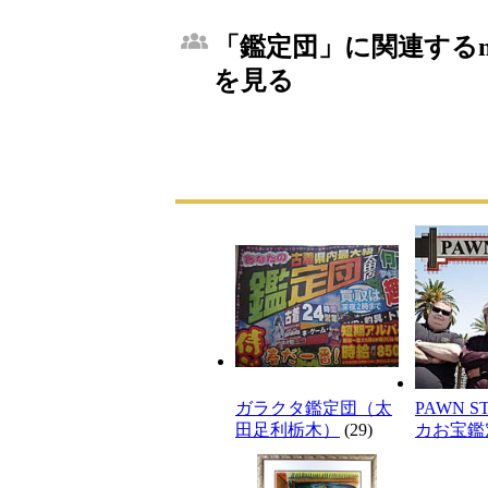
「鑑定団」に関連するm
を見る
ガラクタ鑑定団（太
PAWN 
田足利栃木）
(29)
カお宝鑑