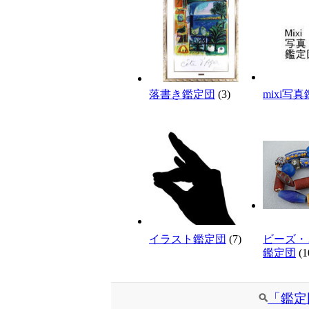
落書き鑑定団
(3)
mixi写
イラスト鑑定団
(7)
ビーズ
鑑定団
(1
「鑑定