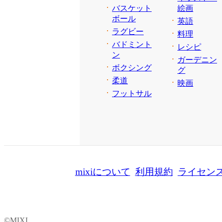
バスケット
絵画
ボール
英語
ラグビー
料理
バドミント
レシピ
ン
ガーデニン
ボクシング
グ
柔道
映画
フットサル
mixiについて
利用規約
ライセン
©MIXI