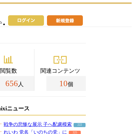
へ
閲覧数
関連コンテンツ
656
10
人
個
mixiニュース
戦争の悲惨な展示 子へ配慮模索
222
れいわ 党名「いのちの党」に
325