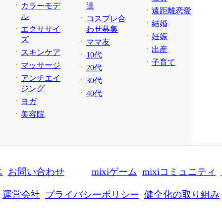
カラーモデ
達
遠距離恋愛
ル
コスプレ合
結婚
エクササイ
わせ募集
妊娠
ズ
ママ友
出産
スキンケア
10代
子育て
マッサージ
20代
アンチエイ
30代
ジング
40代
ヨガ
美容院
ス
お問い合わせ
mixiゲーム
mixiコミュニティ
運営会社
プライバシーポリシー
健全化の取り組み