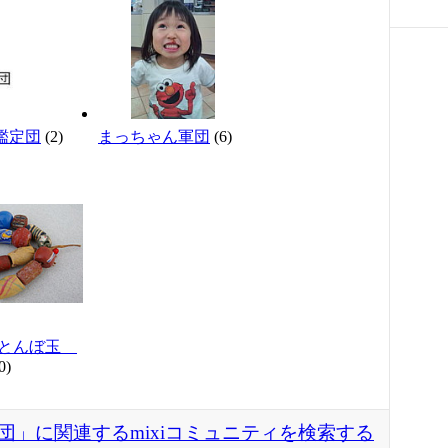
真鑑定団
(2)
まっちゃん軍団
(6)
・とんぼ玉
0)
団」に関連するmixiコミュニティを検索する