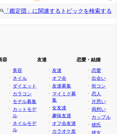
「鑑定団」に関連するトピックを検索する
美容
友達
恋愛・結婚
美容
友達
恋愛
ネイル
オフ会
出会い
ダイエット
友達募集
街コン
カラコン
マイミク募
恋人
集
モデル募集
片思い
女友達
カットモデ
両想い
ル
趣味友達
カップル
ネイルモデ
オフ会友達
彼氏
ル
カラオケ友
彼女