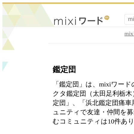
mi
鑑定団
「鑑定団」は、mixiワー
クタ鑑定団（太田足利栃木）
定団」、「浜北鑑定団痛車
ュニティで友達・仲間を募
むコミュニティは10件あ