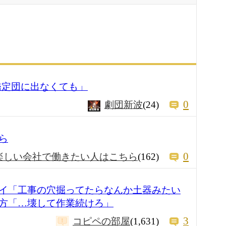
「鑑定団に出なくても」
0
劇団新波
(24)
ら
0
楽しい会社で働きたい人はこちら
(162)
イ「工事の穴掘ってたらなんか土器みたい
方「…壊して作業続けろ」
3
コピペの部屋
(1,631)