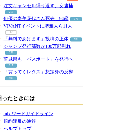
注文キャンセル繰り返す、女逮捕
215
俳優の寿美花代さん死去、94歳
176
VIVANTイベントに堺雅人ら11人
17
「無料であげます」投稿の正体
130
ジャンプ発行部数が100万部割れ
256
茨城県も「パスポート」を発行へ
111
「買ってくレタス」想定外の反響
100
困ったときには
mixiワードガイドライン
規約違反の通報
ヘルプトップ