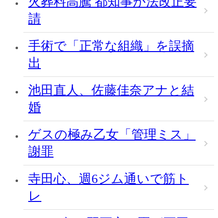
火葬料高騰 都知事が法改正要
請
手術で「正常な組織」を誤摘
出
池田直人、佐藤佳奈アナと結
婚
ゲスの極み乙女「管理ミス」
謝罪
寺田心、週6ジム通いで筋ト
レ