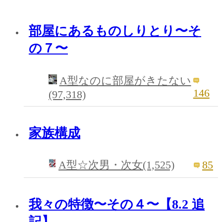
部屋にあるものしりとり〜そ
の７〜
A型なのに部屋がきたない
146
(97,318)
家族構成
85
A型☆次男・次女(1,525)
我々の特徴〜その４〜【8.2 追
記】