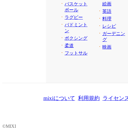
バスケット
絵画
ボール
英語
ラグビー
料理
バドミント
レシピ
ン
ガーデニン
ボクシング
グ
柔道
映画
フットサル
mixiについて
利用規約
ライセン
©MIXI