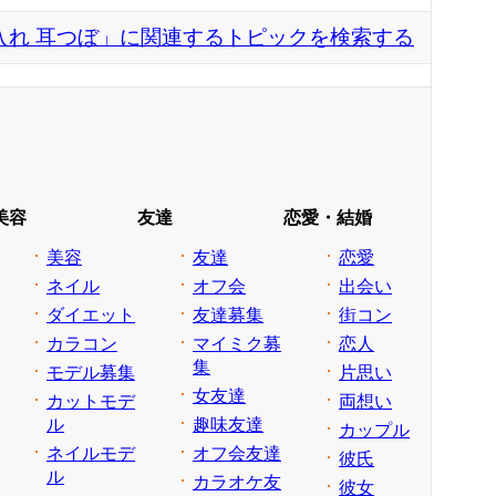
仕入れ 耳つぼ」に関連するトピックを検索する
美容
友達
恋愛・結婚
美容
友達
恋愛
ネイル
オフ会
出会い
ダイエット
友達募集
街コン
カラコン
マイミク募
恋人
集
モデル募集
片思い
女友達
カットモデ
両想い
ル
趣味友達
カップル
ネイルモデ
オフ会友達
彼氏
ル
カラオケ友
彼女