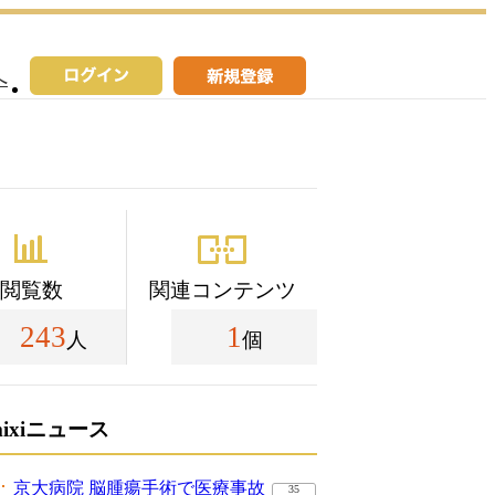
へ
閲覧数
関連コンテンツ
243
1
人
個
mixiニュース
京大病院 脳腫瘍手術で医療事故
35