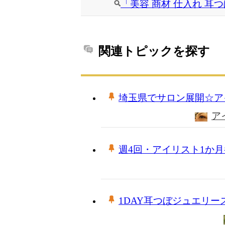
「美容 商材 仕入れ 耳
関連トピックを探す
埼玉県でサロン展開☆ア
ア
週4回・アイリスト1か月養
1DAY耳つぼジュエリー