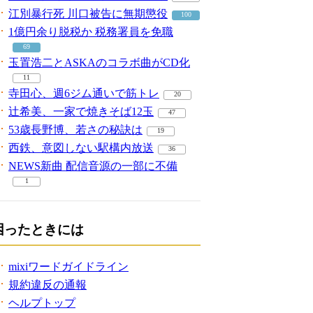
江別暴行死 川口被告に無期懲役
100
1億円余り脱税か 税務署員を免職
69
玉置浩二とASKAのコラボ曲がCD化
11
寺田心、週6ジム通いで筋トレ
20
辻希美、一家で焼きそば12玉
47
53歳長野博、若さの秘訣は
19
西鉄、意図しない駅構内放送
36
NEWS新曲 配信音源の一部に不備
1
困ったときには
mixiワードガイドライン
規約違反の通報
ヘルプトップ