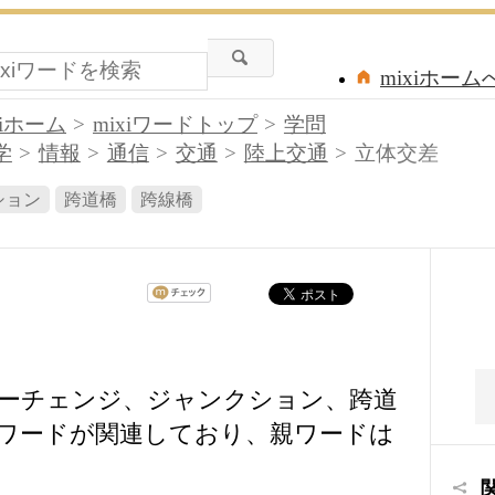
mixiホーム
xiホーム
mixiワードトップ
学問
学
情報
通信
交通
陸上交通
立体交差
ション
跨道橋
跨線橋
ーチェンジ、ジャンクション、跨道
ワードが関連しており、親ワードは