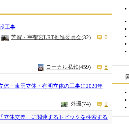
設工事
0
芳賀・宇都宮LRT推進委員会
(32)
8
ローカル私鉄
(459)
巳立体・東雲立体・有明立体の工事に2020年
0
外環
(74)
「立体交差」に関連するトピックを検索する