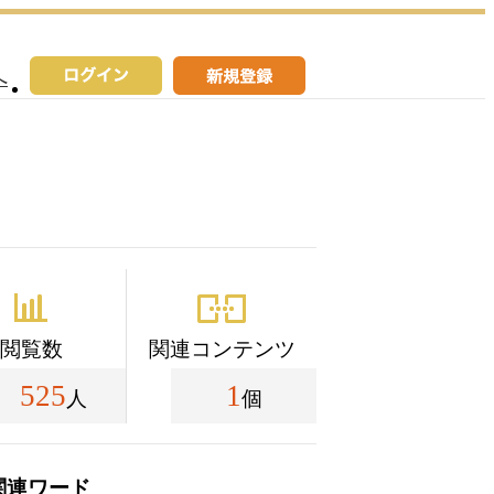
へ
閲覧数
関連コンテンツ
525
1
人
個
関連ワード