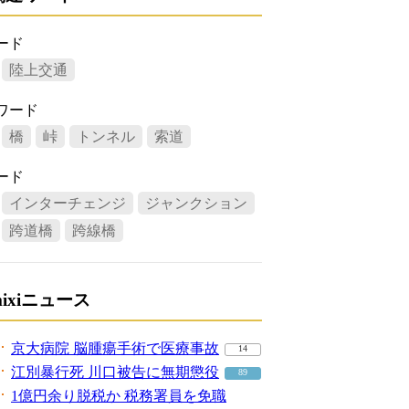
ード
陸上交通
ワード
橋
峠
トンネル
索道
ード
インターチェンジ
ジャンクション
跨道橋
跨線橋
mixiニュース
京大病院 脳腫瘍手術で医療事故
14
江別暴行死 川口被告に無期懲役
89
1億円余り脱税か 税務署員を免職