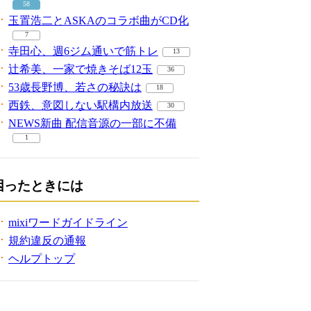
58
玉置浩二とASKAのコラボ曲がCD化
7
寺田心、週6ジム通いで筋トレ
13
辻希美、一家で焼きそば12玉
36
53歳長野博、若さの秘訣は
18
西鉄、意図しない駅構内放送
30
NEWS新曲 配信音源の一部に不備
1
困ったときには
mixiワードガイドライン
規約違反の通報
ヘルプトップ