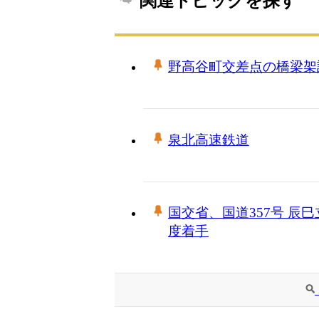
関連トピックを探す
野高谷町交差点の橋梁架
泉北高速鉄道
国交省、国道357号 辰
度着手