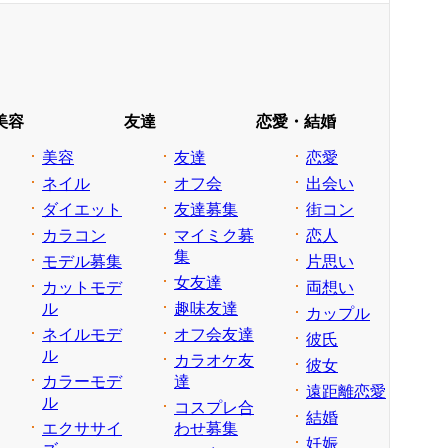
美容
友達
恋愛・結婚
美容
友達
恋愛
ネイル
オフ会
出会い
ダイエット
友達募集
街コン
カラコン
マイミク募
恋人
集
モデル募集
片思い
女友達
カットモデ
両想い
ル
趣味友達
カップル
ネイルモデ
オフ会友達
彼氏
ル
カラオケ友
彼女
カラーモデ
達
遠距離恋愛
ル
コスプレ合
結婚
エクササイ
わせ募集
妊娠