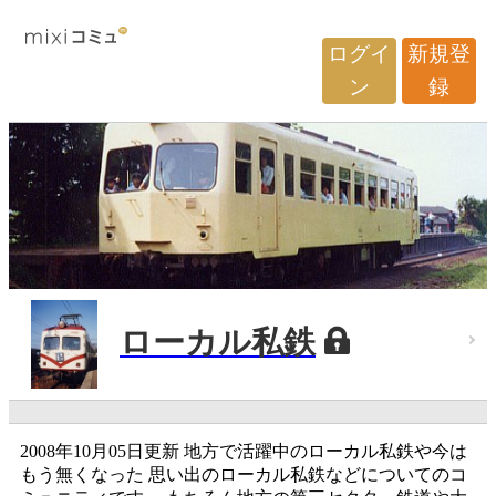
ログイ
新規登
ン
録
ローカル私鉄
2008年10月05日更新 地方で活躍中のローカル私鉄や今は
もう無くなった 思い出のローカル私鉄などについてのコ