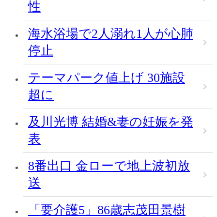
性
海水浴場で2人溺れ1人が心肺
停止
テーマパーク値上げ 30施設
超に
及川光博 結婚&妻の妊娠を発
表
8番出口 金ローで地上波初放
送
「要介護5」86歳志茂田景樹