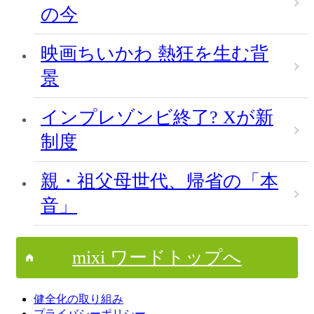
の今
映画ちいかわ 熱狂を生む背
景
インプレゾンビ終了? Xが新
制度
親・祖父母世代、帰省の「本
音」
mixi ワードトップへ
健全化の取り組み
プライバシーポリシー