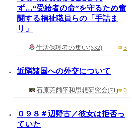
ず…“受給者の命”を守るため奮
闘する福祉職員らの「手詰ま
り」
3
生活保護者の集い(632)
近隣諸国への外交について
0
石原莞爾平和思想研究会(71)
０９８＃辺野古／彼女は拒否っ
ていた