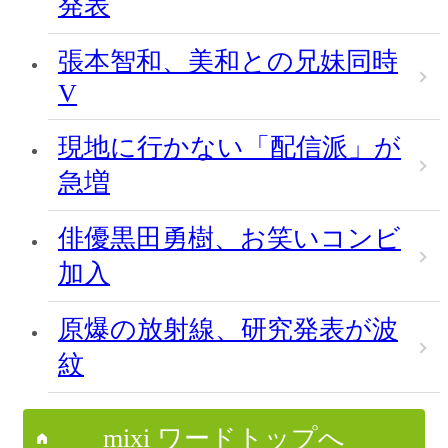
発表
張本智和、美和との兄妹同時
V
現地に行かない「配信派」が
急増
俳優黒田勇樹、お笑いコンビ
加入
原爆の放射線、研究発表が波
紋
mixi ワードトップへ