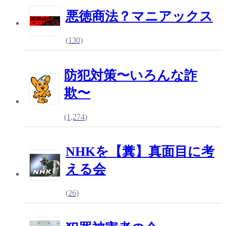
悪徳商法？マニアックス
(130)
防犯対策〜いろんな詐
欺〜
(1,274)
NHKを【糞】真面目に考
える会
(26)