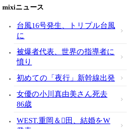
mixiニュース
台風16号発生、トリプル台風
に
被爆者代表、世界の指導者に
憤り
初めての「夜行」新幹線出発
女優の小川真由美さん死去
86歳
WEST.重岡＆田、結婚をW