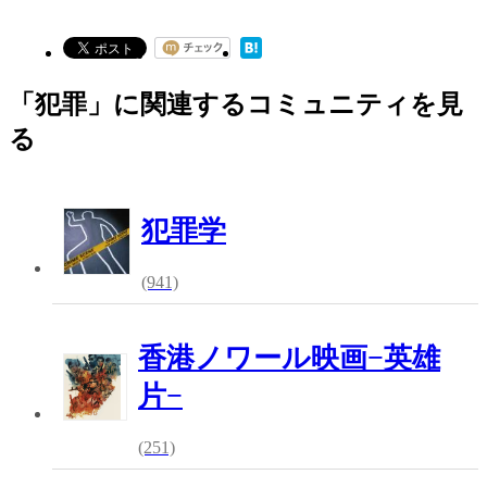
「犯罪」に関連するコミュニティを見
る
犯罪学
(941)
香港ノワール映画−英雄
片−
(251)