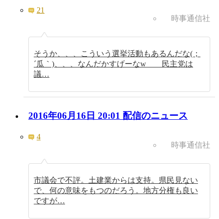
21
時事通信社
そうか、、、こういう選挙活動もあるんだな(；
´瓜｀)、、、なんだかすげーなw 民主党は
議…
2016年06月16日 20:01 配信のニュース
4
時事通信社
市議会で不評。土建業からは支持。県民見ない
で、何の意味をもつのだろう。地方分権も良い
ですが…