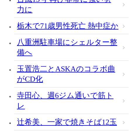
力に
栃木で71歳男性死亡 熱中症か
八重洲駐車場にシェルター整
備へ
玉置浩二とASKAのコラボ曲
がCD化
寺田心、週6ジム通いで筋ト
レ
辻希美、一家で焼きそば12玉