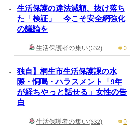
生活保護の違法減額、抜け落ち
た「検証」 今こそ安全網強化
の議論を
0
生活保護者の集い(632)
独自】桐生市生活保護課の水
際・恫喝・ハラスメント「9年
が経ちやっと話せる」女性の告
白
0
生活保護者の集い(632)