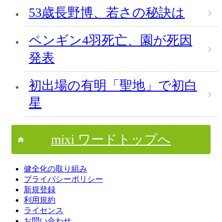
53歳長野博、若さの秘訣は
ペンギン4羽死亡、園が死因
発表
初出場の有明「聖地」で初白
星
mixi ワードトップへ
健全化の取り組み
プライバシーポリシー
新規登録
利用規約
ライセンス
お問い合わせ