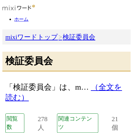
ホーム
mixiワードトップ
検証委員会
検証委員会
「検証委員会」は、m…
（全文を
読む）
278
21
閲覧
関連コンテン
数
人
ツ
個