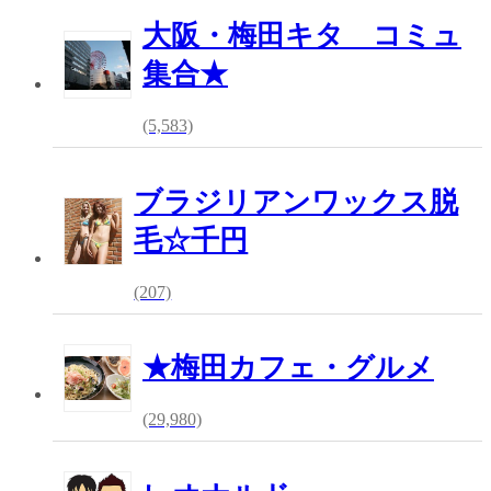
大阪・梅田キタ コミュ
集合★
(5,583)
ブラジリアンワックス脱
毛☆千円
(207)
★梅田カフェ・グルメ
(29,980)