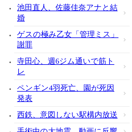
池田直人、佐藤佳奈アナと結
婚
ゲスの極み乙女「管理ミス」
謝罪
寺田心、週6ジム通いで筋ト
レ
ペンギン4羽死亡、園が死因
発表
西鉄、意図しない駅構内放送
手術中の大地震、動画に反響