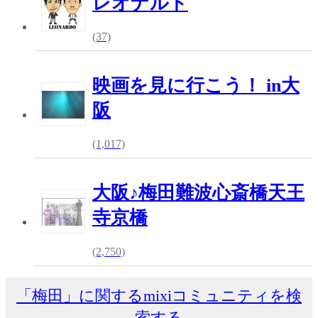
レオナルド
(37)
映画を見に行こう！ in大
阪
(1,017)
大阪♪梅田難波心斎橋天王
寺京橋
(2,750)
「梅田」に関するmixiコミュニティを検
索する