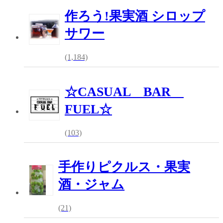
作ろう!果実酒 シロップ
サワー
(1,184)
☆CASUAL BAR
FUEL☆
(103)
手作りピクルス・果実
酒・ジャム
(21)