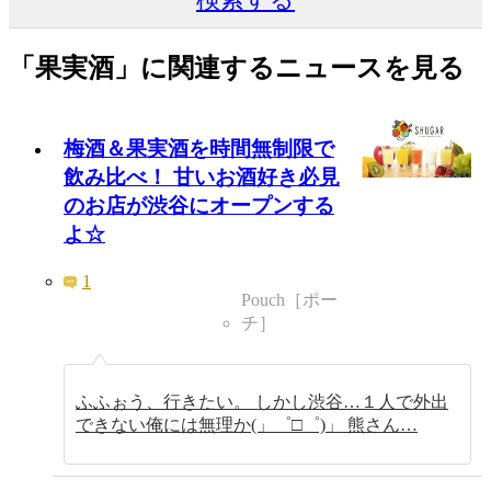
「果実酒」に関連するニュースを見る
梅酒＆果実酒を時間無制限で
飲み比べ！ 甘いお酒好き必見
のお店が渋谷にオープンする
よ☆
1
Pouch［ポー
チ］
ふふぉう、行きたい。 しかし渋谷…１人で外出
できない俺には無理か(」゜□゜)」 熊さん…