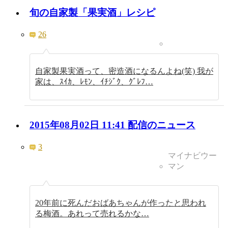
旬の自家製「果実酒」レシピ
26
自家製果実酒って、密造酒になるんよね(笑) 我が
家は、ｽｲｶ、ﾚﾓﾝ、ｲﾁｼﾞｸ、ｸﾞﾚﾌ…
2015年08月02日 11:41 配信のニュース
3
マイナビウー
マン
20年前に死んだおばあちゃんが作ったと思われ
る梅酒。あれって売れるかな…