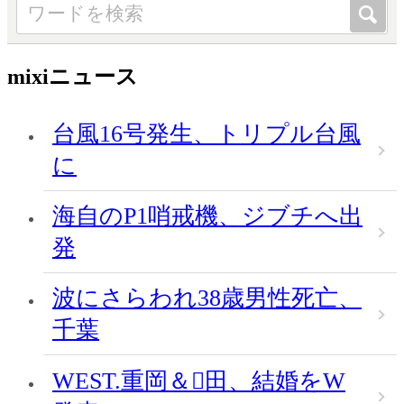
mixiニュース
台風16号発生、トリプル台風
に
海自のP1哨戒機、ジブチへ出
発
波にさらわれ38歳男性死亡、
千葉
WEST.重岡＆田、結婚をW