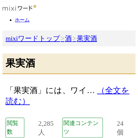
ホーム
mixiワードトップ
酒
果実酒
果実酒
「果実酒」には、ワイ…
（全文を
読む）
2,285
24
閲覧
関連コンテン
数
人
ツ
個