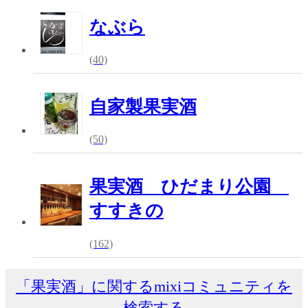
なぶら
(40)
自家製果実酒
(50)
果実酒 ひだまり公園
すすきの
(162)
「果実酒」に関するmixiコミュニティを
検索する