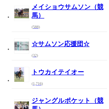
メイショウサムソン（競
馬）
(588)
☆サムソン応援団☆
(32)
トウカイテイオー
(1,716)
ジャングルポケット（競