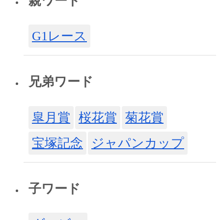
親ワード
G1レース
兄弟ワード
皐月賞
桜花賞
菊花賞
宝塚記念
ジャパンカップ
子ワード