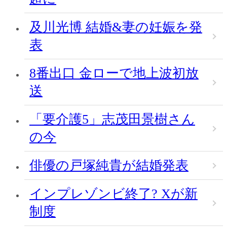
及川光博 結婚&妻の妊娠を発
表
8番出口 金ローで地上波初放
送
「要介護5」志茂田景樹さん
の今
俳優の戸塚純貴が結婚発表
インプレゾンビ終了? Xが新
制度