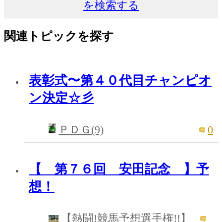
を検索する
関連トピックを探す
表彰式〜第４０代目チャンピオ
ン決定☆彡
0
ＰＤＧ(9)
【 第７６回 安田記念 】予
想！
【熱闘!競馬予想選手権!!】