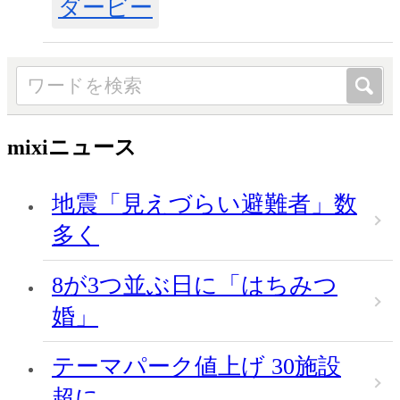
ダービー
mixiニュース
地震「見えづらい避難者」数
多く
8が3つ並ぶ日に「はちみつ
婚」
テーマパーク値上げ 30施設
超に