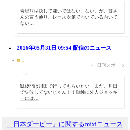
青嶋ｱﾅは決して嫌いではない。ない、が、皆さ
んの言う通り、レース次第で向いている向いて
ない…
2016年05月31日 09:54 配信のニュース
1
日刊スポーツ
凱旋門は川田で行ってもらいたい！まだ、川田
で失敗してないじゃん！！単純に外人ジョッキ
ーには…
「日本ダービー」に関するmixiニュース